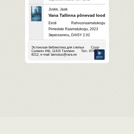
Juske, Jaak
Vana Tallinna põnevad lood
Eesti Rahvusraamatukogu
Pimedate Raamatukogu, 2023
Звукозапись, DAISY 2.02
Эстонская библиотека для слепых
Суур-
Сыямяэ 44b, 11415 Таллинн
Тел.: 674
8212, e-mail:
laenutus@rara.ee