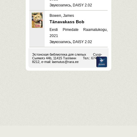
Звукозапись, DAISY 2.02
Bowen, James
Tänavakass Bob
Eesti Pimedate Raamatukogu,
2021
Звукозапись, DAISY 2.02
Эстонская библиотека для слепых
Суур-
Сыямяэ 44b, 11415 Таллинн
Тел.: 674
8212, e-mail:
laenutus@rara.ee