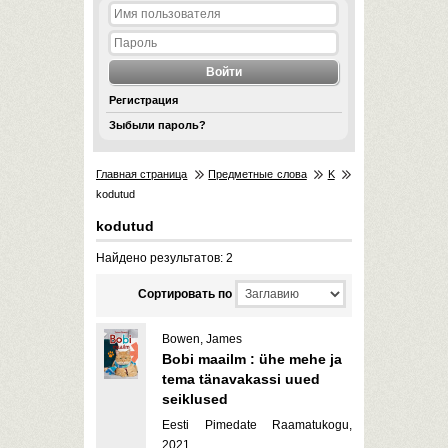
Регистрация
Зыбыли пароль?
Главная страница
Предметные слова
K
kodutud
kodutud
Найдено результатов: 2
Cортировать по
Bowen, James
Bobi maailm : ühe mehe ja
tema tänavakassi uued
seiklused
Eesti Pimedate Raamatukogu,
2021