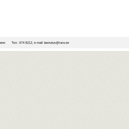
линн
Тел.: 674 8212, e-mail:
laenutus@rara.ee