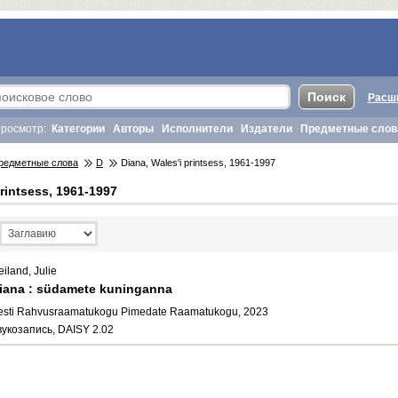
Расш
росмотр:
Категории
Авторы
Исполнители
Издатели
Предметные слов
редметные слова
D
Diana, Wales'i printsess, 1961-1997
printsess, 1961-1997
iland, Julie
iana : südamete kuninganna
esti Rahvusraamatukogu Pimedate Raamatukogu, 2023
вукозапись, DAISY 2.02