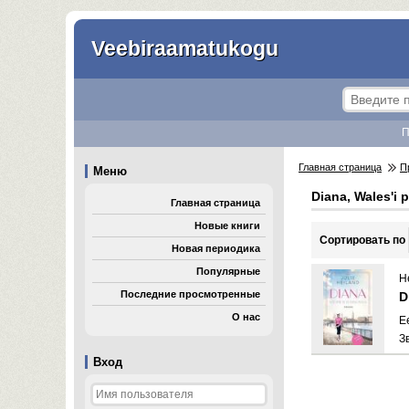
Veebiraamatukogu
П
Главная страница
П
Меню
Diana, Wales'i 
Главная страница
Новые книги
Cортировать по
Новая периодика
Популярные
He
Последние просмотренные
D
О нас
E
З
Вход