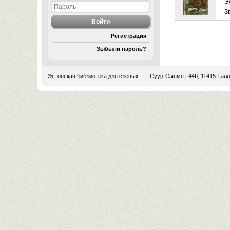
Э
З
Регистрация
Зыбыли пароль?
Эстонская библиотека для слепых
Суур-Сыямяэ 44b, 11415 Тал