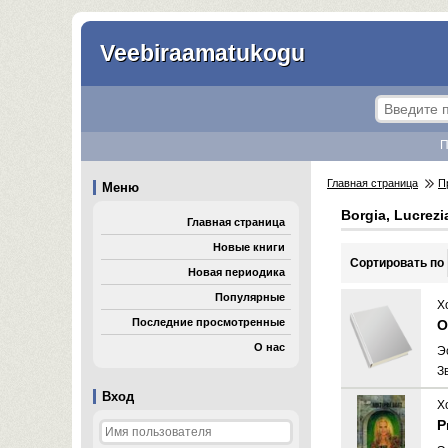
Veebiraamatukogu
П
Главная страница
П
Меню
Borgia, Lucrezi
Главная страница
Новые книги
Cортировать по
Новая периодика
Популярные
Х
Последние просмотренные
О
О нас
Э
З
Вход
Х
Р