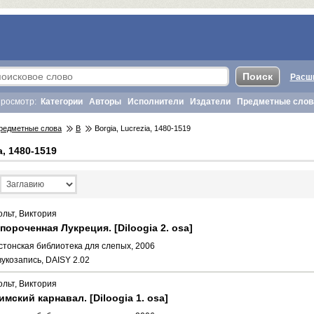
Расш
росмотр:
Категории
Авторы
Исполнители
Издатели
Предметные слов
редметные слова
B
Borgia, Lucrezia, 1480-1519
a, 1480-1519
ольт, Виктория
пороченная Лукреция. [Diloogia 2. osa]
стонская библиотека для слепых, 2006
вукозапись, DAISY 2.02
ольт, Виктория
имский карнавал. [Diloogia 1. osa]