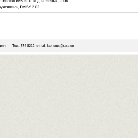
стонская библиотека для слепых, 2006
вукозапись, DAISY 2.02
линн
Тел.: 674 8212, e-mail:
laenutus@rara.ee