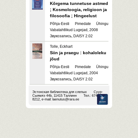
Kõrgema tunnetuse astmed
; Kosmoloogia, religioon ja
filosoofia ; Hingeelust
Põhja-Eesti Pimedate Ühingu
Vabatahtlikud Lugejad, 2008
Звукозапись, DAISY 2.02
Tolle, Eckhart
Siin ja praegu : kohaloleku
jõud
Põhja-Eesti Pimedate Ühingu
Vabatahtlikud Lugejad, 2004
Звукозапись, DAISY 2.02
Эстонская библиотека для слепых
Суур-
Сыямяэ 44b, 11415 Таллинн
Тел.: 674
8212, e-mail:
laenutus@rara.ee