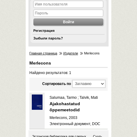
Регистрация
Зыбыли пароль?
Главная страница
Издатели
Merlecons
Merlecons
Найдено результатов: 1
Cортировать по
Salumaa, Tarmo ; Talvik, Mati
Ajakohastatud
õppemeetodid
Merlecons, 2003
Электронный документ, DOC
Эстонская библиотека для слепых
Суур-