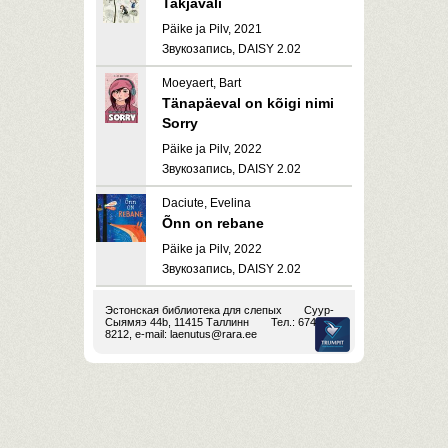
Takjaväli
Päike ja Pilv, 2021
Звукозапись, DAISY 2.02
Moeyaert, Bart
Tänapäeval on kõigi nimi
Sorry
Päike ja Pilv, 2022
Звукозапись, DAISY 2.02
Daciute, Evelina
Õnn on rebane
Päike ja Pilv, 2022
Звукозапись, DAISY 2.02
Эстонская библиотека для слепых
Суур-
Сыямяэ 44b, 11415 Таллинн
Тел.: 674
8212, e-mail:
laenutus@rara.ee