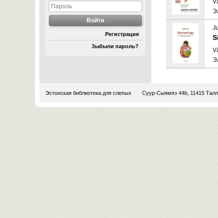
V
Э
Ju
Регистрация
S
Зыбыли пароль?
V
Э
Эстонская библиотека для слепых
Суур-Сыямяэ 44b, 11415 Тал