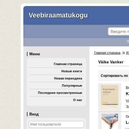
Veebiraamatukogu
П
Главная страница
И
Меню
Väike Vanker
Главная страница
Новые книги
Cортировать по
Новая периодика
Популярные
Br
Последние просмотренные
K
О нас
V
Э
Вход
G
L