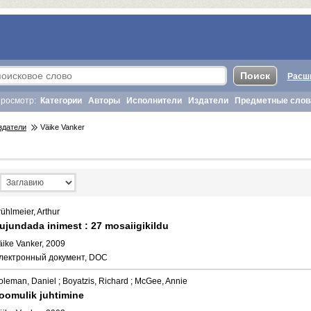
Расш
росмотр:
Категории
Авторы
Исполнители
Издатели
Предметные слов
здатели
Väike Vanker
ühlmeier, Arthur
ujundada inimest : 27 mosaiigikildu
äike Vanker, 2009
лектронный документ, DOC
oleman, Daniel ; Boyatzis, Richard ; McGee, Annie
oomulik juhtimine