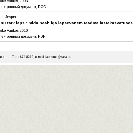
äike Vanker, 2003
лектронный документ, DOC
ul, Jesper
inu tark laps : mida peab iga lapsevanem teadma lastekasvatusest
äike Vanker, 2010
лектронный документ, PDF
линн
Тел.: 674 8212, e-mail:
laenutus@rara.ee