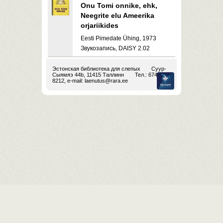
Onu Tomi onnike, ehk,
Neegrite elu Ameerika
orjariikides
Eesti Pimedate Ühing, 1973
Звукозапись, DAISY 2.02
Эстонская библиотека для слепых
Суур-
Сыямяэ 44b, 11415 Таллинн
Тел.: 674
8212, e-mail:
laenutus@rara.ee