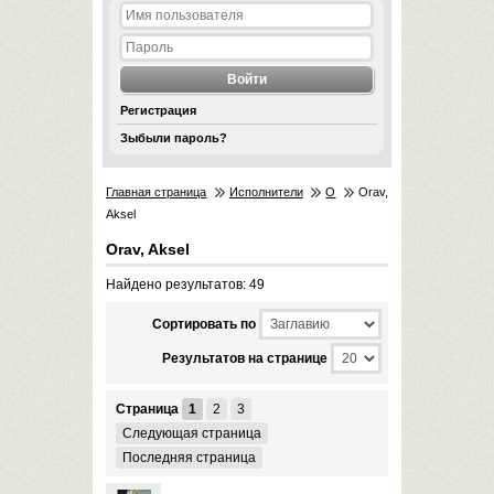
Регистрация
Зыбыли пароль?
Главная страница
Исполнители
O
Orav,
Aksel
Orav, Aksel
Найдено результатов: 49
Cортировать по
Результатов на странице
Страница
1
2
3
Следующая страница
Последняя страница