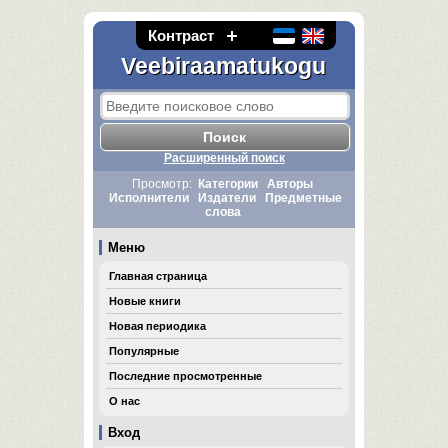
Контраст
Veebiraamatukogu
Расширенный поиск
Просмотр:
Категории
Авторы
Исполнители
Издатели
Предметные
слова
Меню
Главная страница
Новые книги
Новая периодика
Популярные
Последние просмотренные
О нас
Вход