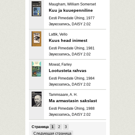
Maugham, William Somerset
Kuu ja kuuepenniline
Eesti Pimedate Ühing, 1977
Звукозапись, DAISY 2.02
Lattik, Vello
Kuus head inimest
Eesti Pimedate Ühing, 1981
Звукозапись, DAISY 2.02
Mowat, Farley
Lootusteta rahvas
Eesti Pimedate Ühing, 1984
Звукозапись, DAISY 2.02
Tammsaare, A. H.
Ma armastasin sakslast
Eesti Pimedate Ühing, 1988
Звукозапись, DAISY 2.02
Страница
1
2
3
Следующая страница