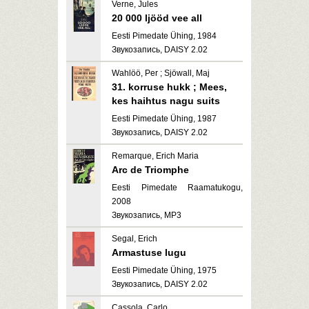
Verne, Jules
20 000 ljööd vee all
Eesti Pimedate Ühing, 1984
Звукозапись, DAISY 2.02
Wahlöö, Per ; Sjöwall, Maj
31. korruse hukk ; Mees,
kes haihtus nagu suits
Eesti Pimedate Ühing, 1987
Звукозапись, DAISY 2.02
Remarque, Erich Maria
Arc de Triomphe
Eesti Pimedate Raamatukogu,
2008
Звукозапись, MP3
Segal, Erich
Armastuse lugu
Eesti Pimedate Ühing, 1975
Звукозапись, DAISY 2.02
Cassola, Carlo