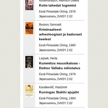
Rosenstrauch, Heinrich Dawid
Kolm tahedat lugemist
Eesti Pimedate Ühing, 1976
Звукозапись, DAISY 2.02
Bossov, Gennadi
Kriminaalsest
arheoloogiast ja kaduvast
keelest
Eesti Pimedate Ühing, 1985
Звукозапись, DAISY 2.02
Laipaik, Herta
Kummitus muusikatoas -
Doktor Vallaku mõistatus
Eesti Pimedate Ühing, 1979
Звукозапись, DAISY 2.02
Karatkevitš, Vladzimir
Kuningas Stahhi ajujaht
Eesti Pimedate Ühing, 1984
Звукозапись, DAISY 2.02