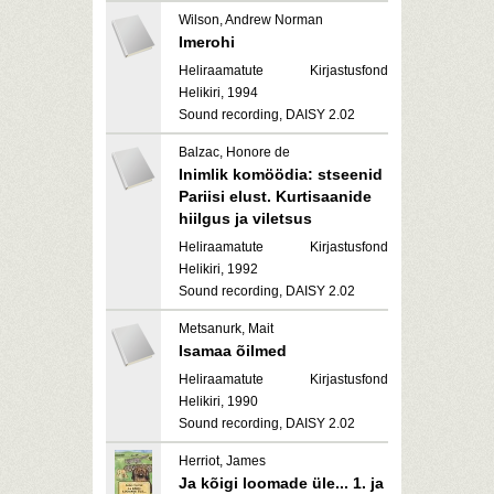
Wilson, Andrew Norman
Imerohi
Heliraamatute Kirjastusfond
Helikiri, 1994
Sound recording, DAISY 2.02
Balzac, Honore de
Inimlik komöödia: stseenid
Pariisi elust. Kurtisaanide
hiilgus ja viletsus
Heliraamatute Kirjastusfond
Helikiri, 1992
Sound recording, DAISY 2.02
Metsanurk, Mait
Isamaa õilmed
Heliraamatute Kirjastusfond
Helikiri, 1990
Sound recording, DAISY 2.02
Herriot, James
Ja kõigi loomade üle... 1. ja