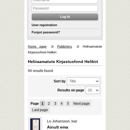
User registration
Forgot password?
Home page
Publishers
Heliraamatute
Kirjastusfond Helikiri
Heliraamatute Kirjastusfond Helikiri
94 results found
Sort by
Results on page
Page
1
2
3
4
5
Next page
Last page
Lo-Johansson, Ivar
Ainult ema