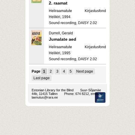
2. raamat
Heliraamatute Kirjastusfond
Helikiri, 1994
Sound recording, DAISY 2.02
Durrell, Gerald
Jumalate aed
Heliraamatute Kirjastusfond
Helikiri, 1995
Sound recording, DAISY 2.02
Page
1
2
3
4
5
Next page
Last page
Estonian Library for the Blind
Suur-Sõjamäe
44b, 11415 Tallinn
Phone: 674 8212, email:
laenutus@rara.ee