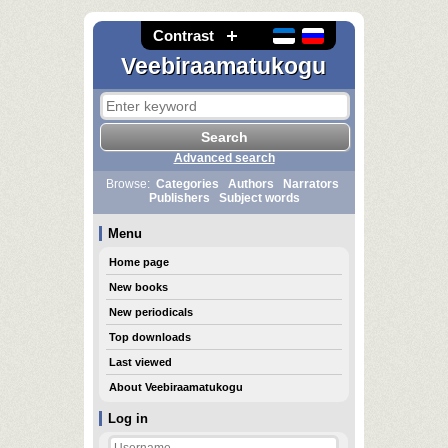
Contrast
Veebiraamatukogu
Advanced search
Browse:
Categories
Authors
Narrators
Publishers
Subject words
Menu
Home page
New books
New periodicals
Top downloads
Last viewed
About Veebiraamatukogu
Log in