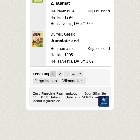
2. raamat
Heliraamatute Kirjastusfond
Helikiri, 1994
Helisalvestis, DAISY 2.02
Durrell, Gerald
Jumalate aed
Heliraamatute Kirjastusfond
Helikiri, 1995
Helisalvestis, DAISY 2.02
Lehekülg
1
2
3
4
5
Järgmine leht
Viimane leht
Eesti Pimedate Raamatukogu
Suur-Sõjamäe
44b, 11415 Tallinn
Telefon: 674 8212, e-post:
laenutus@rara.ee