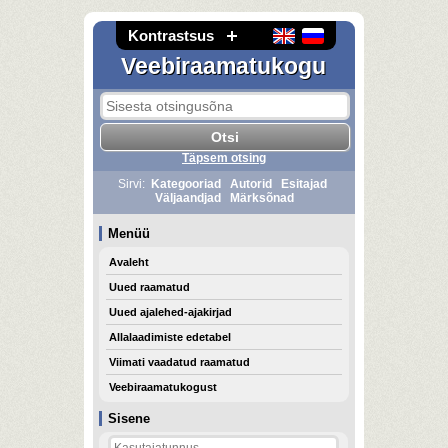
Kontrastsus
Veebiraamatukogu
Täpsem otsing
Sirvi:
Kategooriad
Autorid
Esitajad
Väljaandjad
Märksõnad
Menüü
Avaleht
Uued raamatud
Uued ajalehed-ajakirjad
Allalaadimiste edetabel
Viimati vaadatud raamatud
Veebiraamatukogust
Sisene