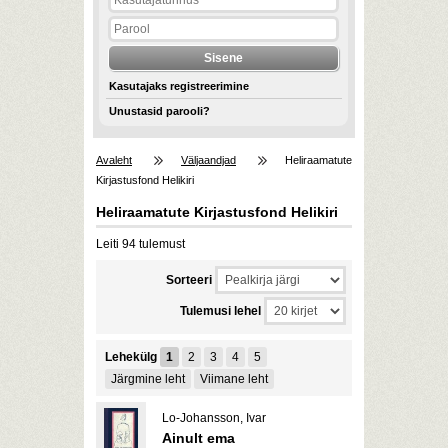
Kasutajaks registreerimine
Unustasid parooli?
Avaleht
Väljaandjad
Heliraamatute
Kirjastusfond Helikiri
Heliraamatute Kirjastusfond Helikiri
Leiti 94 tulemust
Sorteeri
Tulemusi lehel
Lehekülg
1
2
3
4
5
Järgmine leht
Viimane leht
Lo-Johansson, Ivar
Ainult ema