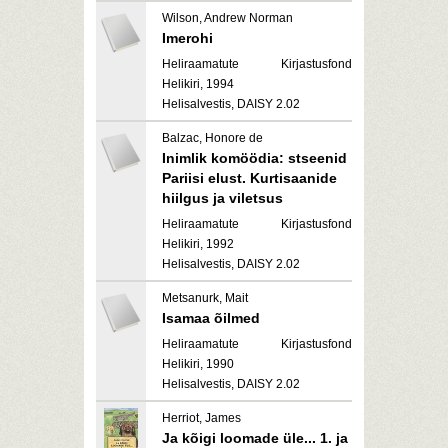
Wilson, Andrew Norman
Imerohi
Heliraamatute Kirjastusfond
Helikiri, 1994
Helisalvestis, DAISY 2.02
Balzac, Honore de
Inimlik komöödia: stseenid
Pariisi elust. Kurtisaanide
hiilgus ja viletsus
Heliraamatute Kirjastusfond
Helikiri, 1992
Helisalvestis, DAISY 2.02
Metsanurk, Mait
Isamaa õilmed
Heliraamatute Kirjastusfond
Helikiri, 1990
Helisalvestis, DAISY 2.02
Herriot, James
Ja kõigi loomade üle... 1. ja