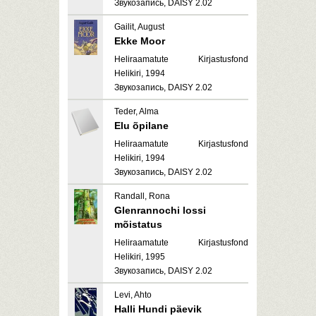
Звукозапись, DAISY 2.02
Gailit, August
Ekke Moor
Heliraamatute Kirjastusfond
Helikiri, 1994
Звукозапись, DAISY 2.02
Teder, Alma
Elu õpilane
Heliraamatute Kirjastusfond
Helikiri, 1994
Звукозапись, DAISY 2.02
Randall, Rona
Glenrannochi lossi
mõistatus
Heliraamatute Kirjastusfond
Helikiri, 1995
Звукозапись, DAISY 2.02
Levi, Ahto
Halli Hundi päevik