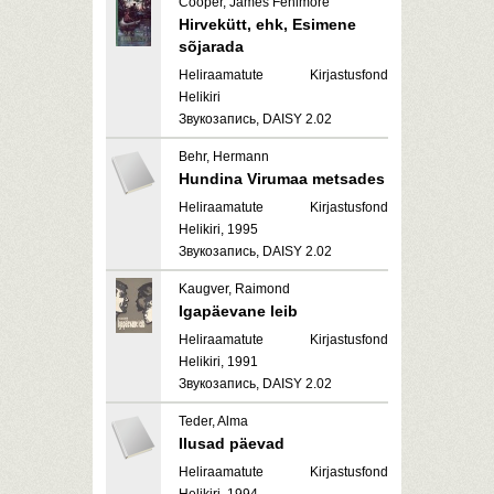
Cooper, James Fenimore
Hirvekütt, ehk, Esimene
sõjarada
Heliraamatute Kirjastusfond
Helikiri
Звукозапись, DAISY 2.02
Behr, Hermann
Hundina Virumaa metsades
Heliraamatute Kirjastusfond
Helikiri, 1995
Звукозапись, DAISY 2.02
Kaugver, Raimond
Igapäevane leib
Heliraamatute Kirjastusfond
Helikiri, 1991
Звукозапись, DAISY 2.02
Teder, Alma
Ilusad päevad
Heliraamatute Kirjastusfond