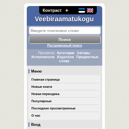
Контраст
Veebiraamatukogu
Расширенный поиск
Просмотр:
Категории
Авторы
Исполнители
Издатели
Предметные
слова
Меню
Главная страница
Новые книги
Новая периодика
Популярные
Последние просмотренные
О нас
Вход