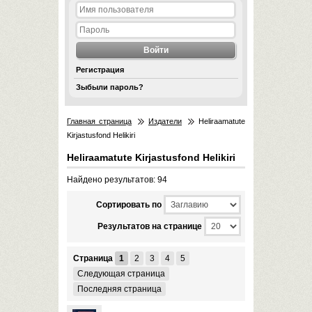
Регистрация
Зыбыли пароль?
Главная страница
Издатели
Heliraamatute
Kirjastusfond Helikiri
Heliraamatute Kirjastusfond Helikiri
Найдено результатов: 94
Cортировать по
Результатов на странице
Страница
1
2
3
4
5
Следующая страница
Последняя страница