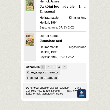
Herriot, James
Ja kõigi loomade üle... 1. ja
2. raamat
Heliraamatute Kirjastusfond
Helikiri, 1994
Звукозапись, DAISY 2.02
Durrell, Gerald
Jumalate aed
Heliraamatute Kirjastusfond
Helikiri, 1995
Звукозапись, DAISY 2.02
Страница
1
2
3
4
5
Следующая страница
Последняя страница
Эстонская библиотека для слепых
Суур-
Сыямяэ 44b, 11415 Таллинн
Тел.: 674
8212, e-mail:
laenutus@rara.ee