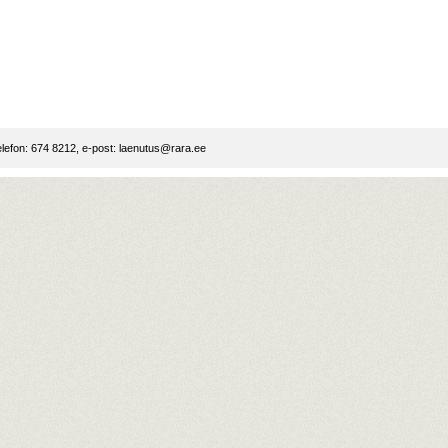
lefon: 674 8212, e-post:
laenutus@rara.ee