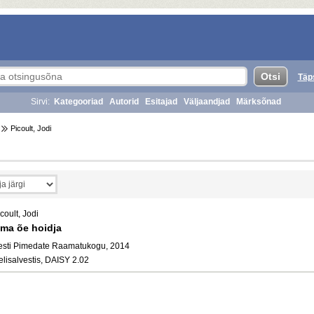
Täp
Sirvi:
Kategooriad
Autorid
Esitajad
Väljaandjad
Märksõnad
Picoult, Jodi
coult, Jodi
ma õe hoidja
esti Pimedate Raamatukogu, 2014
elisalvestis, DAISY 2.02