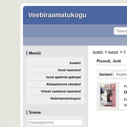
Veebiraamatukogu
Avaleht
Autorid
P
Menüü
Picoult, Jodi
Avaleht
Uued raamatud
Sorteeri
Uued ajalehed-ajakirjad
Allalaadimiste edetabel
Pi
Viimati vaadatud raamatud
O
Veebiraamatukogust
E
H
Sisene