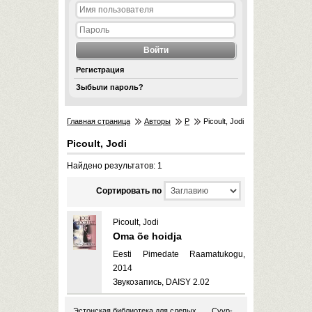
Регистрация
Зыбыли пароль?
Главная страница
Авторы
P
Picoult, Jodi
Picoult, Jodi
Найдено результатов: 1
Cортировать по
Picoult, Jodi
Oma õe hoidja
Eesti Pimedate Raamatukogu,
2014
Звукозапись, DAISY 2.02
Эстонская библиотека для слепых
Суур-