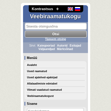
Kontrastsus
Veebiraamatukogu
Täpsem otsing
Sirvi:
Kategooriad
Autorid
Esitajad
Väljaandjad
Märksõnad
Menüü
Avaleht
Uued raamatud
Uued ajalehed-ajakirjad
Allalaadimiste edetabel
Viimati vaadatud raamatud
Veebiraamatukogust
Sisene