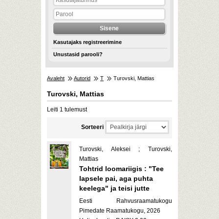
Kasutajaks registreerimine
Unustasid parooli?
Avaleht
Autorid
T
Turovski, Mattias
Turovski, Mattias
Leiti 1 tulemust
Sorteeri
Turovski, Aleksei ; Turovski,
Mattias
Tohtrid loomariigis : "Tee
lapsele pai, aga puhta
keelega" ja teisi jutte
Eesti Rahvusraamatukogu
Pimedate Raamatukogu, 2026