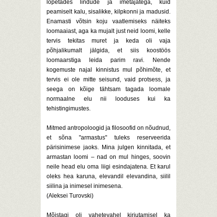
lõpetades lindude ja imetajatega, kuid
peamiselt kalu, sisalikke, kilpkonni ja madusid.
Enamasti võtsin koju vaatlemiseks näiteks
loomaaiast, aga ka mujalt just neid loomi, kelle
tervis tekitas muret ja keda oli vaja
põhjalikumalt jälgida, et siis koostöös
loomaarstiga leida parim ravi. Nende
kogemuste najal kinnistus mul põhimõte, et
tervis ei ole mitte seisund, vaid protsess, ja
seega on kõige tähtsam tagada loomale
normaalne elu nii looduses kui ka
tehistingimustes.
Mitmed antropoloogid ja filosoofid on nõudnud,
et sõna "armastus" tuleks reserveerida
pärisinimese jaoks. Mina julgen kinnitada, et
armastan loomi – nad on mul hinges, soovin
neile head elu oma liigi esindajatena. Et karul
oleks hea karuna, elevandil elevandina, siilil
siilina ja inimesel inimesena.
(Aleksei Turovski)
Mõistagi oli vahetevahel kirjutamisel ka