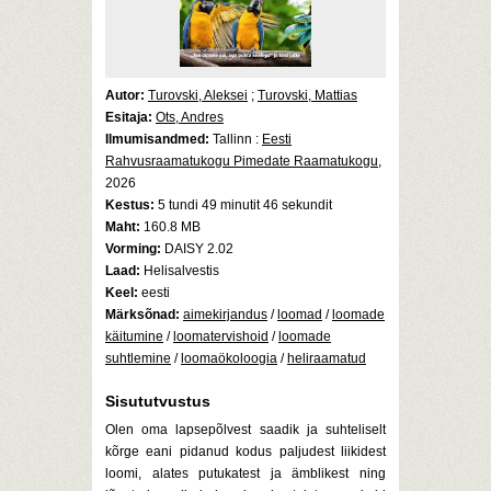
Autor:
Turovski, Aleksei
;
Turovski, Mattias
Esitaja:
Ots, Andres
Ilmumisandmed:
Tallinn :
Eesti
Rahvusraamatukogu Pimedate Raamatukogu
,
2026
Kestus:
5 tundi 49 minutit 46 sekundit
Maht:
160.8 MB
Vorming:
DAISY 2.02
Laad:
Helisalvestis
Keel:
eesti
Märksõnad:
aimekirjandus
/
loomad
/
loomade
käitumine
/
loomatervishoid
/
loomade
suhtlemine
/
loomaökoloogia
/
heliraamatud
Sisututvustus
Olen oma lapsepõlvest saadik ja suhteliselt
kõrge eani pidanud kodus paljudest liikidest
loomi, alates putukatest ja ämblikest ning