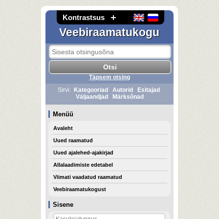
Kontrastsus
Veebiraamatukogu
Täpsem otsing
Sirvi:
Kategooriad
Autorid
Esitajad
Väljaandjad
Märksõnad
Menüü
Avaleht
Uued raamatud
Uued ajalehed-ajakirjad
Allalaadimiste edetabel
Viimati vaadatud raamatud
Veebiraamatukogust
Sisene