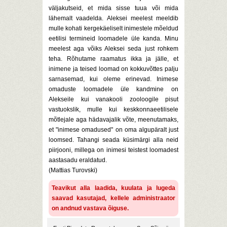
väljakutseid, et mida sisse tuua või mida
lähemalt vaadelda. Aleksei meelest meeldib
mulle kohati kergekäeliselt inimestele mõeldud
eetilisi termineid loomadele üle kanda. Minu
meelest aga võiks Aleksei seda just rohkem
teha. Rõhutame raamatus ikka ja jälle, et
inimene ja teised loomad on kokkuvõttes palju
sarnasemad, kui oleme erinevad. Inimese
omaduste loomadele üle kandmine on
Alekseile kui vanakooli zooloogile pisut
vastuokslik, mulle kui keskkonnaeetilisele
mõtlejale aga hädavajalik võte, meenutamaks,
et "inimese omadused" on oma algupäralt just
loomsed. Tahangi seada küsimärgi alla neid
piirjooni, millega on inimesi teistest loomadest
aastasadu eraldatud.
(Mattias Turovski)
Teavikut alla laadida, kuulata ja lugeda
saavad kasutajad, kellele administraator
on andnud vastava õiguse.