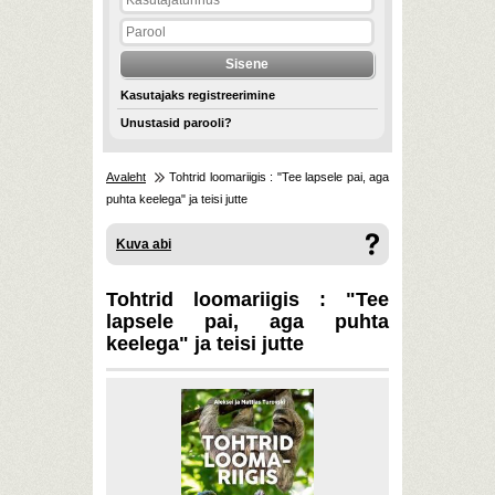
Kasutajaks registreerimine
Unustasid parooli?
Avaleht
Tohtrid loomariigis : "Tee lapsele pai, aga
puhta keelega" ja teisi jutte
Kuva abi
Tohtrid loomariigis : "Tee
lapsele pai, aga puhta
keelega" ja teisi jutte