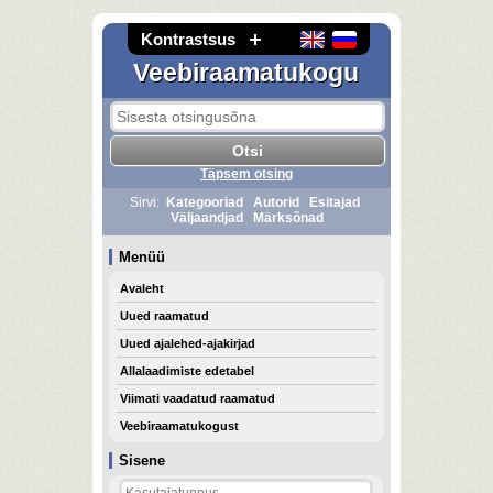
Kontrastsus
Veebiraamatukogu
Täpsem otsing
Sirvi:
Kategooriad
Autorid
Esitajad
Väljaandjad
Märksõnad
Menüü
Avaleht
Uued raamatud
Uued ajalehed-ajakirjad
Allalaadimiste edetabel
Viimati vaadatud raamatud
Veebiraamatukogust
Sisene