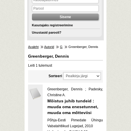
Kasutajaks registreerimine
Unustasid parooli?
Avaleht
Autorid
G
Greenberger, Dennis
Greenberger, Dennis
Leiti 1 tulemust
Sorteeri
Greenberger, Dennis ; Padesky,
Christine A.
Mõistus juhib tundeid :
muuda oma enesetunnet,
muuda oma mõtteviisi
Põhja-Eesti Pimedate Ühingu
Vabatahtlikud Lugejad, 2010