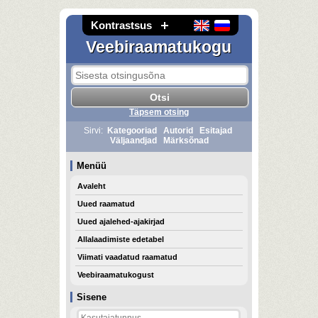
Kontrastsus
Veebiraamatukogu
Täpsem otsing
Sirvi:
Kategooriad
Autorid
Esitajad
Väljaandjad
Märksõnad
Menüü
Avaleht
Uued raamatud
Uued ajalehed-ajakirjad
Allalaadimiste edetabel
Viimati vaadatud raamatud
Veebiraamatukogust
Sisene