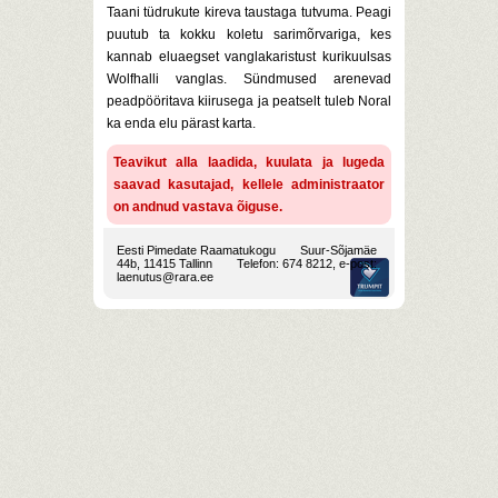
Taani tüdrukute kireva taustaga tutvuma. Peagi
puutub ta kokku koletu sarimõrvariga, kes
kannab eluaegset vanglakaristust kurikuulsas
Wolfhalli vanglas. Sündmused arenevad
peadpööritava kiirusega ja peatselt tuleb Noral
ka enda elu pärast karta.
Teavikut alla laadida, kuulata ja lugeda
saavad kasutajad, kellele administraator
on andnud vastava õiguse.
Eesti Pimedate Raamatukogu
Suur-Sõjamäe
44b, 11415 Tallinn
Telefon: 674 8212, e-post:
laenutus@rara.ee