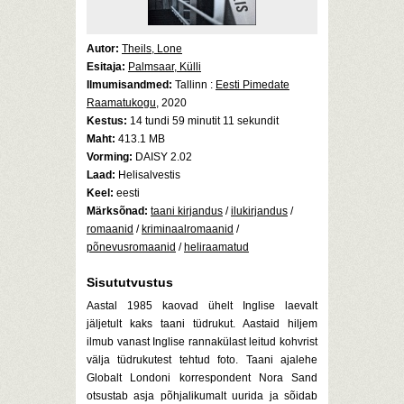
Autor:
Theils, Lone
Esitaja:
Palmsaar, Külli
Ilmumisandmed:
Tallinn :
Eesti Pimedate
Raamatukogu
, 2020
Kestus:
14 tundi 59 minutit 11 sekundit
Maht:
413.1 MB
Vorming:
DAISY 2.02
Laad:
Helisalvestis
Keel:
eesti
Märksõnad:
taani kirjandus
/
ilukirjandus
/
romaanid
/
kriminaalromaanid
/
põnevusromaanid
/
heliraamatud
Sisututvustus
Aastal 1985 kaovad ühelt Inglise laevalt
jäljetult kaks taani tüdrukut. Aastaid hiljem
ilmub vanast Inglise rannakülast leitud kohvrist
välja tüdrukutest tehtud foto. Taani ajalehe
Globalt Londoni korrespondent Nora Sand
otsustab asja põhjalikumalt uurida ja sõidab