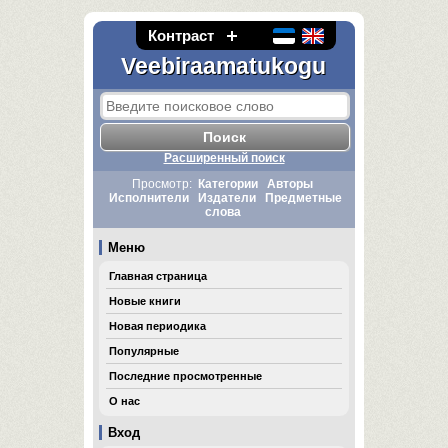
Контраст
Veebiraamatukogu
Расширенный поиск
Просмотр:
Категории
Авторы
Исполнители
Издатели
Предметные
слова
Меню
Главная страница
Новые книги
Новая периодика
Популярные
Последние просмотренные
О нас
Вход