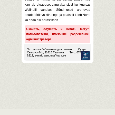
kannab eluaegset vanglakaristust kurikuulsas
Wolfhalli vanglas. Sündmused arenevad
peadpööritava kiirusega ja peatselt tuleb Noral
ka enda elu pärast karta.
Скачать, слушать и читать могут
пользователи, имеющие разрешение
администратора.
Эстонская библиотека для слепых
Суур-
Сыямяэ 44b, 11415 Таллинн
Тел.: 674
8212, e-mail:
laenutus@rara.ee