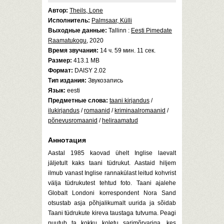
Автор:
Theils, Lone
Исполнитель:
Palmsaar, Külli
Выходные данные:
Tallinn :
Eesti Pimedate
Raamatukogu
, 2020
Время звучания:
14 ч. 59 мин. 11 сек.
Размер:
413.1 MB
Формат:
DAISY 2.02
Тип издания:
Звукозапись
Язык:
eesti
Предметные слова:
taani kirjandus
/
ilukirjandus
/
romaanid
/
kriminaalromaanid
/
põnevusromaanid
/
heliraamatud
Аннотация
Aastal 1985 kaovad ühelt Inglise laevalt
jäljetult kaks taani tüdrukut. Aastaid hiljem
ilmub vanast Inglise rannakülast leitud kohvrist
välja tüdrukutest tehtud foto. Taani ajalehe
Globalt Londoni korrespondent Nora Sand
otsustab asja põhjalikumalt uurida ja sõidab
Taani tüdrukute kireva taustaga tutvuma. Peagi
puutub ta kokku koletu sarimõrvariga, kes