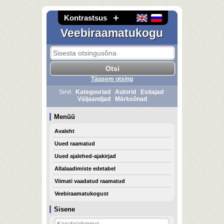
Kontrastsus
Veebiraamatukogu
Täpsem otsing
Sirvi:
Kategooriad
Autorid
Esitajad
Väljaandjad
Märksõnad
Menüü
Avaleht
Uued raamatud
Uued ajalehed-ajakirjad
Allalaadimiste edetabel
Viimati vaadatud raamatud
Veebiraamatukogust
Sisene