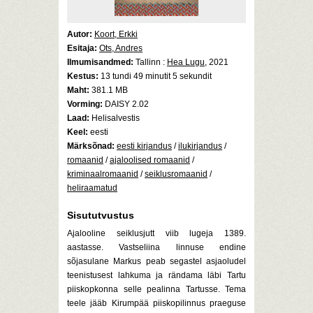
Autor:
Koort, Erkki
Esitaja:
Ots, Andres
Ilmumisandmed:
Tallinn :
Hea Lugu
, 2021
Kestus:
13 tundi 49 minutit 5 sekundit
Maht:
381.1 MB
Vorming:
DAISY 2.02
Laad:
Helisalvestis
Keel:
eesti
Märksõnad:
eesti kirjandus
/
ilukirjandus
/
romaanid
/
ajaloolised romaanid
/
kriminaalromaanid
/
seiklusromaanid
/
heliraamatud
Sisututvustus
Ajalooline seiklusjutt viib lugeja 1389.
aastasse. Vastseliina linnuse endine
sõjasulane Markus peab segastel asjaoludel
teenistusest lahkuma ja rändama läbi Tartu
piiskopkonna selle pealinna Tartusse. Tema
teele jääb Kirumpää piiskopilinnus praeguse