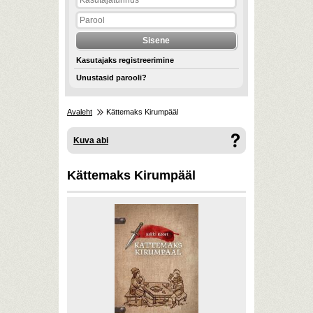
Kasutajaks registreerimine
Unustasid parooli?
Avaleht
Kättemaks Kirumpääl
Kuva abi
Kättemaks Kirumpääl