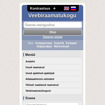
Kontrastsus
Veebiraamatukogu
Täpsem otsing
Sirvi:
Kategooriad
Autorid
Esitajad
Väljaandjad
Märksõnad
Menüü
Avaleht
Uued raamatud
Uued ajalehed-ajakirjad
Allalaadimiste edetabel
Viimati vaadatud raamatud
Veebiraamatukogust
Sisene