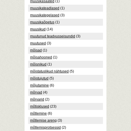
muusikasaated
(1)
muusikateadlased
(1)
muusikategelased
(3)
muusikaõpetus
(1)
muusikud
(14)
muutunud teadvusseisundid
(3)
muutused
(3)
mõisad
(1)
mõisahooned
(1)
mõisnikud
(1)
mõistatuslikud nähtused
(5)
mõistujutud
(5)
mõjutamine
(6)
mõrvad
(4)
mõrvarid
(2)
mõtisklused
(23)
mõtlemine
(6)
mõtlemise areng
(3)
mõtlemisprotsessid
(2)