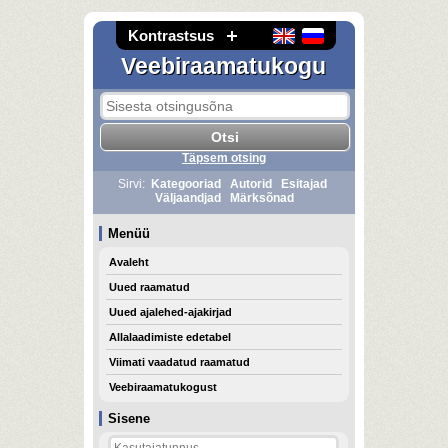
Kontrastsus
Veebiraamatukogu
Täpsem otsing
Sirvi:
Kategooriad
Autorid
Esitajad
Väljaandjad
Märksõnad
Menüü
Avaleht
Uued raamatud
Uued ajalehed-ajakirjad
Allalaadimiste edetabel
Viimati vaadatud raamatud
Veebiraamatukogust
Sisene