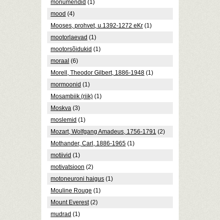
monumendid
(1)
mood
(4)
Mooses, prohvet, u.1392-1272 eKr
(1)
mootorlaevad
(1)
mootorsõidukid
(1)
moraal
(6)
Morell, Theodor Gilbert, 1886-1948
(1)
mormoonid
(1)
Mosambiik (riik)
(1)
Moskva
(3)
moslemid
(1)
Mozart, Wolfgang Amadeus, 1756-1791
(2)
Mothander, Carl, 1886-1965
(1)
motiivid
(1)
motivatsioon
(2)
motoneuroni haigus
(1)
Mouline Rouge
(1)
Mount Everest
(2)
mudrad
(1)