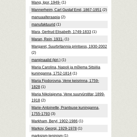
Mang, Igor, 1949-
(1)
Mannerheim, Carl Gustaf Emil, 1867-1951
(2)
manuaalteraapia
(2)
manufaktuurid
(1)
Mara, Gertrud Elisabeth, 1749-1833
(1)
Maran, Rein, 1931-
(1)
Margaret, Suurbritannia printsess, 1930-2002
(2)
marginaalid (kirj.)
(1)
Maria Carolina, Napoli ja mõlema Sitsiilia
kuninganna, 1752-1814
(1)
Maria Fjodorovna, Vene keisrinna, 1759-
1828
(1)
Maria Nikolajevna, Vene suurvürstitar, 1899-
1918
(2)
Marie-Antoinette, Prantsuse kuninganna,
1755-1793
(3)
Markham, Beryl, 1902-1986
(1)
Markov, Georgi, 1929-1978
(1)
marksism-leninism
(1)