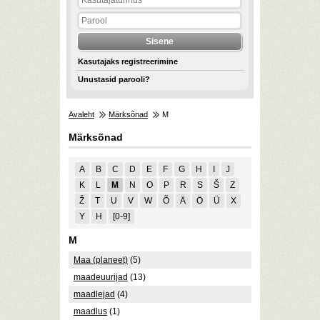
Kasutajaks registreerimine
Unustasid parooli?
Avaleht
Märksõnad
M
Märksõnad
A
B
C
D
E
F
G
H
I
J
K
L
M
N
O
P
R
S
Š
Z
Ž
T
U
V
W
Õ
Ä
Ö
Ü
X
Y
Н
[0-9]
M
Maa (planeet)
(5)
maadeuurijad
(13)
maadlejad
(4)
maadlus
(1)