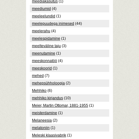
meediakasutus
(1)
meediumid
(4)
meeleelundid
(1)
meelepuudega inimesed
(44)
meelerahu
(4)
meelespidamine
(1)
meelteväline taju
(3)
meenutamine
(1)
meeskonnatöö
(4)
meeskoorid
(1)
mehed
(7)
mehepsühholoogia
(2)
Mehhiko
(6)
mehhiko kirjandus
(10)
Meier, Martin Ottomar, 1881-1955
(1)
meisterdamine
(1)
Melaneesia
(2)
melatoniin
(1)
Meleski klaasivabrik
(1)