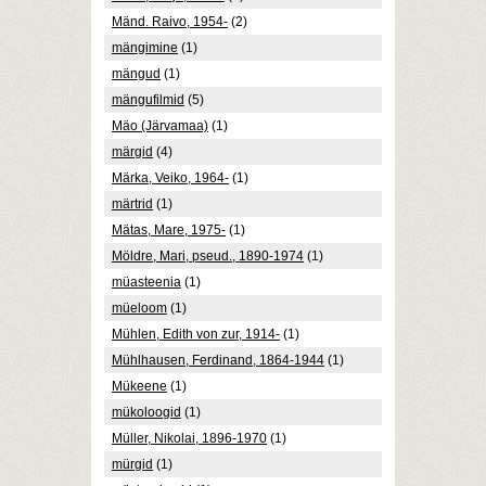
Mänd. Raivo, 1954-
(2)
mängimine
(1)
mängud
(1)
mängufilmid
(5)
Mäo (Järvamaa)
(1)
märgid
(4)
Märka, Veiko, 1964-
(1)
märtrid
(1)
Mätas, Mare, 1975-
(1)
Möldre, Mari, pseud., 1890-1974
(1)
müasteenia
(1)
müeloom
(1)
Mühlen, Edith von zur, 1914-
(1)
Mühlhausen, Ferdinand, 1864-1944
(1)
Mükeene
(1)
mükoloogid
(1)
Müller, Nikolai, 1896-1970
(1)
mürgid
(1)