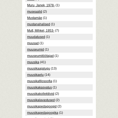
Muru, Janek, 1978-
(1)
museaalid
(2)
Mustamäe
(1)
mustanahalised
(1)
Mutt, Mihkel, 1953-
(7)
muudatused
(1)
muusad
(1)
muuseumid
(1)
muuseumitöötajad
(1)
muusika
(41)
muusikaajalugu
(13)
muusikaelu
(14)
muusikafilosoofia
(1)
muusikakasvatus
(1)
muusikakollektiivid
(2)
muusikalavastused
(2)
muusikapedagoogid
(2)
muusikapedagoogika
(1)