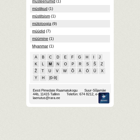
müsteeriumid
(1)
müstikud
(1)
müstitsism
(1)
mütoloogia
(9)
müüdid
(7)
müümine
(1)
Myanmar
(1)
A
B
C
D
E
F
G
H
I
J
K
L
M
N
O
P
R
S
Š
Z
Ž
T
U
V
W
Õ
Ä
Ö
Ü
X
Y
Н
[0-9]
Eesti Pimedate Raamatukogu
Suur-Sõjamäe
44b, 11415 Tallinn
Telefon: 674 8212, e-post:
laenutus@rara.ee