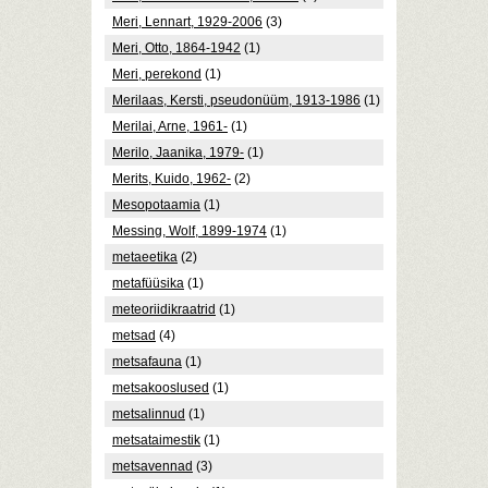
Meri, Lennart, 1929-2006
(3)
Meri, Otto, 1864-1942
(1)
Meri, perekond
(1)
Merilaas, Kersti, pseudonüüm, 1913-1986
(1)
Merilai, Arne, 1961-
(1)
Merilo, Jaanika, 1979-
(1)
Merits, Kuido, 1962-
(2)
Mesopotaamia
(1)
Messing, Wolf, 1899-1974
(1)
metaeetika
(2)
metafüüsika
(1)
meteoriidikraatrid
(1)
metsad
(4)
metsafauna
(1)
metsakooslused
(1)
metsalinnud
(1)
metsataimestik
(1)
metsavennad
(3)