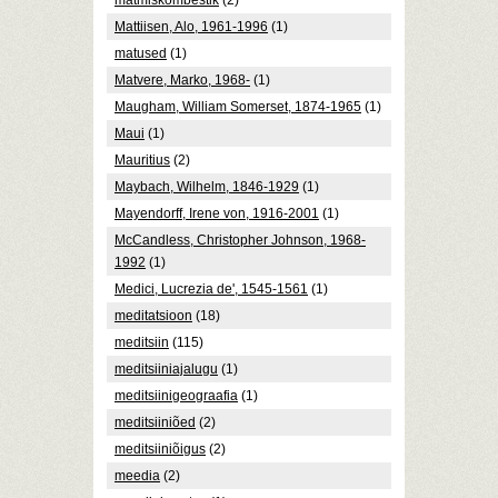
matmiskombestik
(2)
Mattiisen, Alo, 1961-1996
(1)
matused
(1)
Matvere, Marko, 1968-
(1)
Maugham, William Somerset, 1874-1965
(1)
Maui
(1)
Mauritius
(2)
Maybach, Wilhelm, 1846-1929
(1)
Mayendorff, Irene von, 1916-2001
(1)
McCandless, Christopher Johnson, 1968-
1992
(1)
Medici, Lucrezia de', 1545-1561
(1)
meditatsioon
(18)
meditsiin
(115)
meditsiiniajalugu
(1)
meditsiinigeograafia
(1)
meditsiiniõed
(2)
meditsiiniõigus
(2)
meedia
(2)