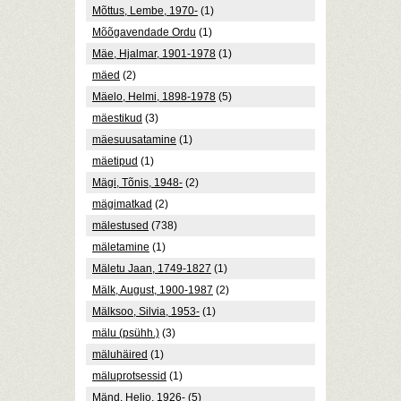
Mõttus, Lembe, 1970-
(1)
Mõõgavendade Ordu
(1)
Mäe, Hjalmar, 1901-1978
(1)
mäed
(2)
Mäelo, Helmi, 1898-1978
(5)
mäestikud
(3)
mäesuusatamine
(1)
mäetipud
(1)
Mägi, Tõnis, 1948-
(2)
mägimatkad
(2)
mälestused
(738)
mäletamine
(1)
Mäletu Jaan, 1749-1827
(1)
Mälk, August, 1900-1987
(2)
Mälksoo, Silvia, 1953-
(1)
mälu (psühh.)
(3)
mäluhäired
(1)
mäluprotsessid
(1)
Mänd, Heljo, 1926-
(5)