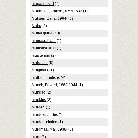
mugandused
(7)
Muhamed, prohvet, u.570-632
(1)
Muhsen, Zana, 1964-
(1)
Muhu
(3)
muinasjutud
(40)
muinasrahvad
(1)
muinsuskaitse
(1)
muistendid
(2)
muistised
(5)
Mulgimaa
(1)
multikultuurilisus
(4)
Munch, Edvard, 1863-1944
(1)
mungad
(2)
munklus
(2)
murded
(1)
murdekirjandus
(1)
murdeuurimine
(1)
Murdmaa, Mai, 1938-
(1)
mure
(2)