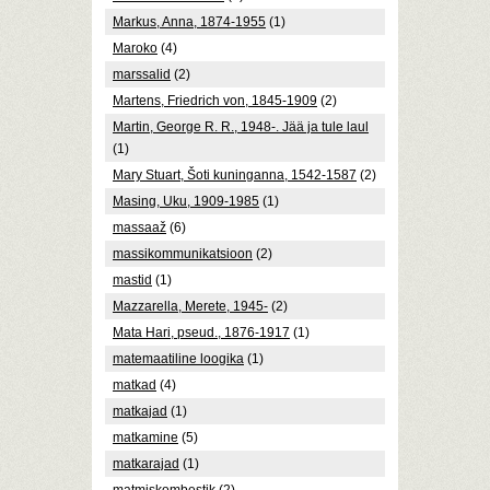
Markus, Anna, 1874-1955
(1)
Maroko
(4)
marssalid
(2)
Martens, Friedrich von, 1845-1909
(2)
Martin, George R. R., 1948-. Jää ja tule laul
(1)
Mary Stuart, Šoti kuninganna, 1542-1587
(2)
Masing, Uku, 1909-1985
(1)
massaaž
(6)
massikommunikatsioon
(2)
mastid
(1)
Mazzarella, Merete, 1945-
(2)
Mata Hari, pseud., 1876-1917
(1)
matemaatiline loogika
(1)
matkad
(4)
matkajad
(1)
matkamine
(5)
matkarajad
(1)