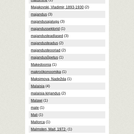
maitsmine
(1)
Majakovski, Vladimir, 1893-1930
(2)
majandus
(3)
majandusajalugu
(3)
majandussektorid
(1)
majandusteadlased
(3)
majandusteadus
(2)
majandusteooriad
(2)
majandusõpetus
(1)
Makedoonia
(1)
makroökonoomika
(1)
Maksimova, Nadežda
(1)
Malaisia
(4)
malaisia kirjandus
(2)
Malawi
(1)
male
(1)
Mali
(1)
Mallorca
(1)
Malmsten, Mait, 1972-
(1)