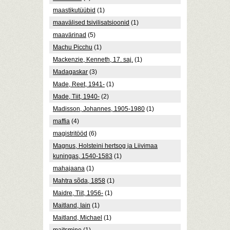
maastikutüübid
(1)
maavälised tsivilisatsioonid
(1)
maavärinad
(5)
Machu Picchu
(1)
Mackenzie, Kenneth, 17. saj.
(1)
Madagaskar
(3)
Made, Reet, 1941-
(1)
Made, Tiit, 1940-
(2)
Madisson, Johannes, 1905-1980
(1)
maffia
(4)
magistritööd
(6)
Magnus, Holsteini hertsog ja Liivimaa
kuningas, 1540-1583
(1)
mahajaana
(1)
Mahtra sõda, 1858
(1)
Maidre, Tiit, 1956-
(1)
Maitland, Iain
(1)
Maitland, Michael
(1)