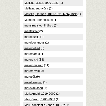
Meltsas, Oskar, 1909-1987
(1)
Meltsas, suguvõsa
(1)
Melville, Herman, 1819-1891. Moby Dick
(1)
Memphis (Tennessee)
(1)
menstruatsioonihäired
(1)
mentaliteet
(2)
mereelustik
(1)
merelaevandus
(1)
meremehed
(3)
meremärgid
(1)
merereisid
(13)
mereromaanid
(31)
mereröövlid
(3)
meresõit
(9)
meretransport
(1)
mereväelased
(1)
Meri, Arnold, 1919-2009
(1)
Meri, Georg, 1900-1983
(1)
Meri, Konstantin-Johan, 1889-?
(1)