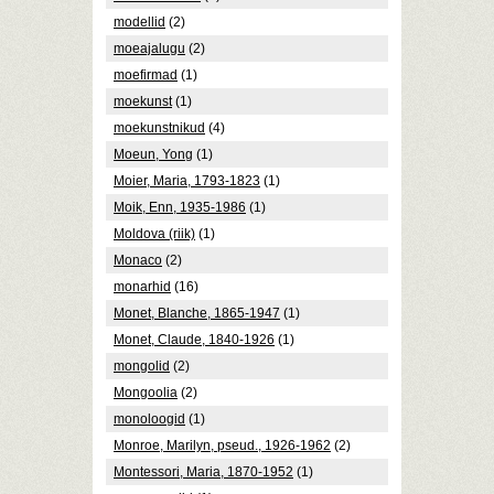
modellid
(2)
moeajalugu
(2)
moefirmad
(1)
moekunst
(1)
moekunstnikud
(4)
Moeun, Yong
(1)
Moier, Maria, 1793-1823
(1)
Moik, Enn, 1935-1986
(1)
Moldova (riik)
(1)
Monaco
(2)
monarhid
(16)
Monet, Blanche, 1865-1947
(1)
Monet, Claude, 1840-1926
(1)
mongolid
(2)
Mongoolia
(2)
monoloogid
(1)
Monroe, Marilyn, pseud., 1926-1962
(2)
Montessori, Maria, 1870-1952
(1)