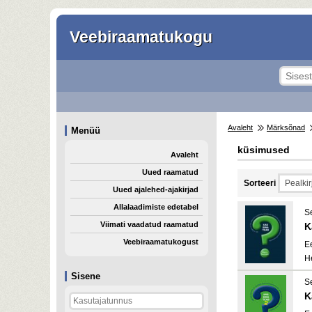
Veebiraamatukogu
Avaleht
Märksõnad
Menüü
küsimused
Avaleht
Uued raamatud
Sorteeri
Uued ajalehed-ajakirjad
Allalaadimiste edetabel
S
Viimati vaadatud raamatud
K
Veebiraamatukogust
E
H
Sisene
S
K