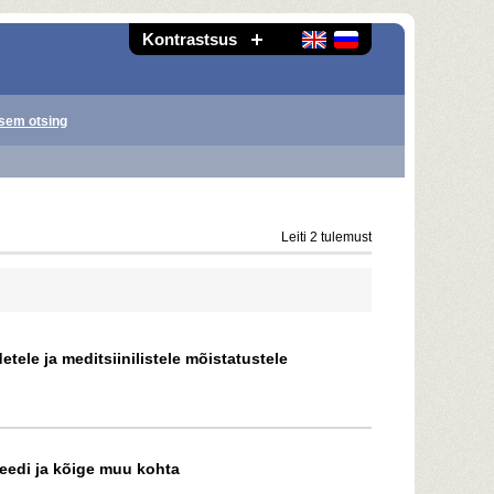
Kontrastsus
sem otsing
Leiti 2 tulemust
etele ja meditsiinilistele mõistatustele
needi ja kõige muu kohta