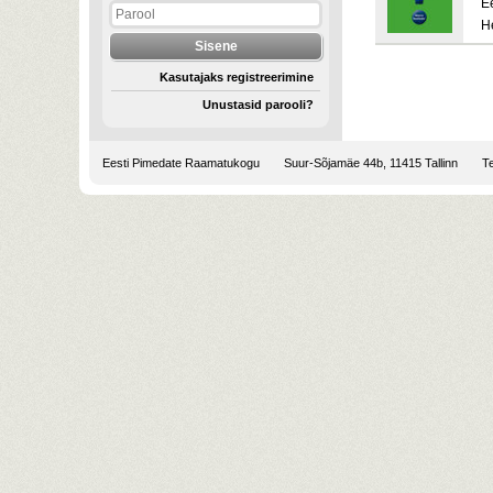
E
H
Kasutajaks registreerimine
Unustasid parooli?
Eesti Pimedate Raamatukogu
Suur-Sõjamäe 44b, 11415 Tallinn
Te