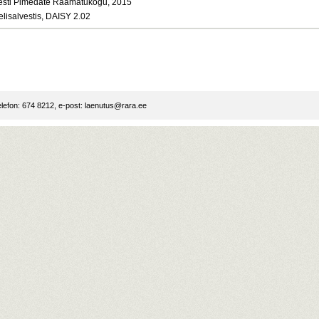
esti Pimedate Raamatukogu, 2015
elisalvestis, DAISY 2.02
lefon: 674 8212, e-post:
laenutus@rara.ee