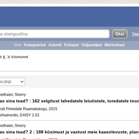
Täp
Sirvi:
Kategooriad
Autorid
Esitajad
Väljaandjad
Märksõnad
K
küsimused
eethaler, Sherry
as sina tead? : 162 selgitust lahedatele leiutistele, toredatele tood
esti Pimedate Raamatukogu, 2015
elisalvestis, DAISY 2.02
eethaler, Sherry
as sina tead? 2 : 188 küsimust ja vastust meie kaasolevuste, pla