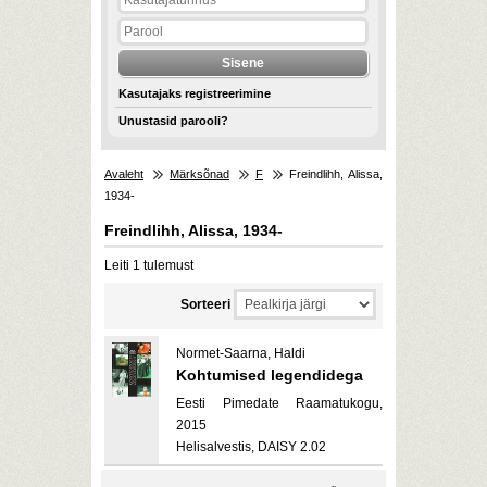
Kasutajaks registreerimine
Unustasid parooli?
Avaleht
Märksõnad
F
Freindlihh, Alissa,
1934-
Freindlihh, Alissa, 1934-
Leiti 1 tulemust
Sorteeri
Normet-Saarna, Haldi
Kohtumised legendidega
Eesti Pimedate Raamatukogu,
2015
Helisalvestis, DAISY 2.02