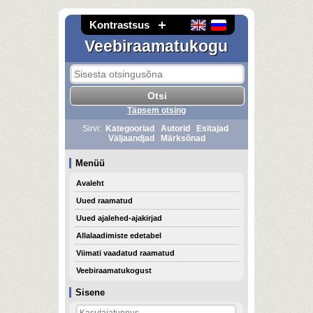
Kontrastsus
Veebiraamatukogu
Täpsem otsing
Sirvi:
Kategooriad
Autorid
Esitajad
Väljaandjad
Märksõnad
Menüü
Avaleht
Uued raamatud
Uued ajalehed-ajakirjad
Allalaadimiste edetabel
Viimati vaadatud raamatud
Veebiraamatukogust
Sisene