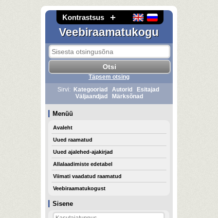
Kontrastsus
Veebiraamatukogu
Täpsem otsing
Sirvi:
Kategooriad
Autorid
Esitajad
Väljaandjad
Märksõnad
Menüü
Avaleht
Uued raamatud
Uued ajalehed-ajakirjad
Allalaadimiste edetabel
Viimati vaadatud raamatud
Veebiraamatukogust
Sisene