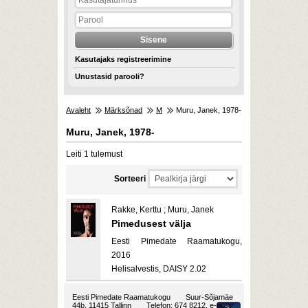
Kasutajaks registreerimine
Unustasid parooli?
Avaleht
Märksõnad
M
Muru, Janek, 1978-
Muru, Janek, 1978-
Leiti 1 tulemust
Sorteeri
Rakke, Kerttu ; Muru, Janek
Pimedusest välja
Eesti Pimedate Raamatukogu,
2016
Helisalvestis, DAISY 2.02
Eesti Pimedate Raamatukogu
Suur-Sõjamäe
44b, 11415 Tallinn
Telefon: 674 8212, e-post: