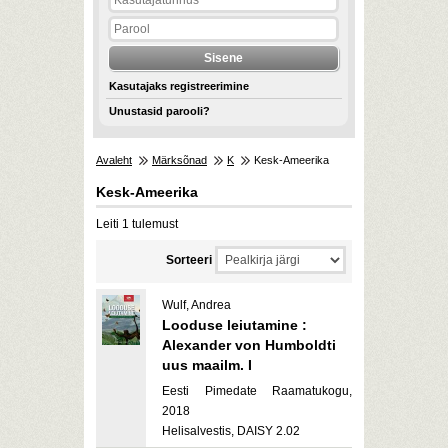
Kasutajaks registreerimine
Unustasid parooli?
Avaleht
Märksõnad
K
Kesk-Ameerika
Kesk-Ameerika
Leiti 1 tulemust
Sorteeri
Wulf, Andrea
Looduse leiutamine :
Alexander von Humboldti
uus maailm. I
Eesti Pimedate Raamatukogu,
2018
Helisalvestis, DAISY 2.02