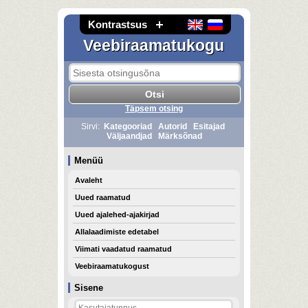
Kontrastsus
Veebiraamatukogu
Täpsem otsing
Sirvi:
Kategooriad
Autorid
Esitajad
Väljaandjad
Märksõnad
Menüü
Avaleht
Uued raamatud
Uued ajalehed-ajakirjad
Allalaadimiste edetabel
Viimati vaadatud raamatud
Veebiraamatukogust
Sisene