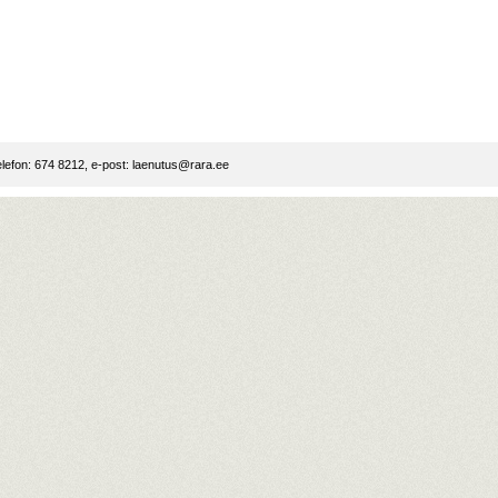
lefon: 674 8212, e-post:
laenutus@rara.ee