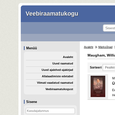
Veebiraamatukogu
Avaleht
Märksõnad
Menüü
Maugham, Willi
Avaleht
Uued raamatud
Sorteeri
Uued ajalehed-ajakirjad
Allalaadimiste edetabel
M
Viimati vaadatud raamatud
Ü
Veebiraamatukogust
E
H
Sisene