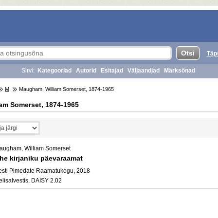
Täp
Sirvi:
Kategooriad
Autorid
Esitajad
Väljaandjad
Märksõnad
M
Maugham, William Somerset, 1874-1965
am Somerset, 1874-1965
augham, William Somerset
he kirjaniku päevaraamat
esti Pimedate Raamatukogu, 2018
elisalvestis, DAISY 2.02