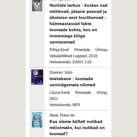
Huntide tarkus : kuidas nad
mõtlevad, plaane peavad ja
üksteise eest hoolitsevad -
hämmastavaid fakte
loomade kohta, kes on
inimestega kõige
sarnasemad
Põhja-Eesti Pimedate Ühingu
Vabatahtlikud Lugejad, 2018
Helisalvestis, DAISY 2.02
Downer, John
Imetabane : loomade
seninägemata võimed
Lõuna-Eesti Pimedate Ühing,
2021
Helisalvestis, MP3
Waal, Frans de
Kas oleme küllalt nutikad
mõistmaks, kui nutikad on
loomad?