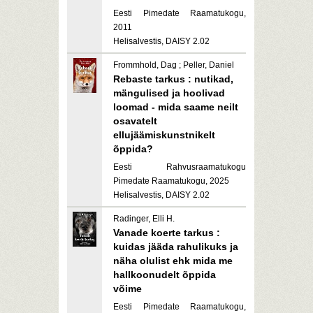
Eesti Pimedate Raamatukogu,
2011
Helisalvestis, DAISY 2.02
Frommhold, Dag ; Peller, Daniel
Rebaste tarkus : nutikad,
mängulised ja hoolivad
loomad - mida saame neilt
osavatelt
ellujäämiskunstnikelt
õppida?
Eesti Rahvusraamatukogu
Pimedate Raamatukogu, 2025
Helisalvestis, DAISY 2.02
Radinger, Elli H.
Vanade koerte tarkus :
kuidas jääda rahulikuks ja
näha olulist ehk mida me
hallkoonudelt õppida
võime
Eesti Pimedate Raamatukogu,