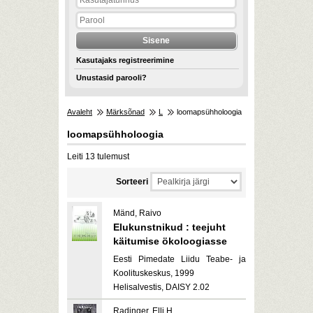
Kasutajaks registreerimine
Unustasid parooli?
Avaleht
Märksõnad
L
loomapsühholoogia
loomapsühholoogia
Leiti 13 tulemust
Sorteeri
Mänd, Raivo
Elukunstnikud : teejuht
käitumise ökoloogiasse
Eesti Pimedate Liidu Teabe- ja
Koolituskeskus, 1999
Helisalvestis, DAISY 2.02
Radinger, Elli H.