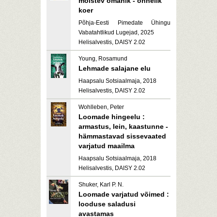
mõistev omanik - õnnelik
koer
Põhja-Eesti Pimedate Ühingu
Vabatahtlikud Lugejad, 2025
Helisalvestis, DAISY 2.02
Young, Rosamund
Lehmade salajane elu
Haapsalu Sotsiaalmaja, 2018
Helisalvestis, DAISY 2.02
Wohlleben, Peter
Loomade hingeelu :
armastus, lein, kaastunne -
hämmastavad sissevaated
varjatud maailma
Haapsalu Sotsiaalmaja, 2018
Helisalvestis, DAISY 2.02
Shuker, Karl P. N.
Loomade varjatud võimed :
looduse saladusi
avastamas