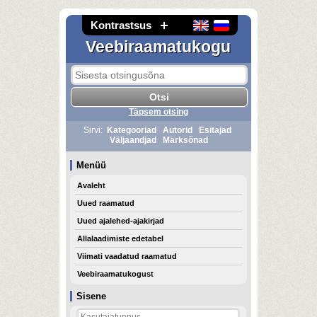
Kontrastsus
Veebiraamatukogu
Täpsem otsing
Sirvi:
Kategooriad
Autorid
Esitajad
Väljaandjad
Märksõnad
Menüü
Avaleht
Uued raamatud
Uued ajalehed-ajakirjad
Allalaadimiste edetabel
Viimati vaadatud raamatud
Veebiraamatukogust
Sisene