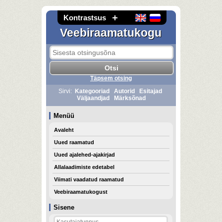
Kontrastsus
Veebiraamatukogu
Täpsem otsing
Sirvi:
Kategooriad
Autorid
Esitajad
Väljaandjad
Märksõnad
Menüü
Avaleht
Uued raamatud
Uued ajalehed-ajakirjad
Allalaadimiste edetabel
Viimati vaadatud raamatud
Veebiraamatukogust
Sisene