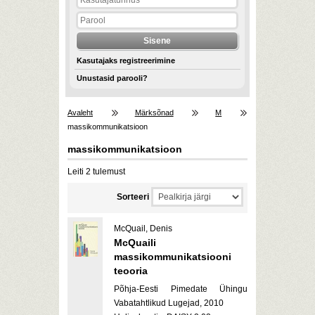
Kasutajaks registreerimine
Unustasid parooli?
Avaleht
Märksõnad
M
massikommunikatsioon
massikommunikatsioon
Leiti 2 tulemust
Sorteeri
McQuail, Denis
McQuaili
massikommunikatsiooni
teooria
Põhja-Eesti Pimedate Ühingu
Vabatahtlikud Lugejad, 2010