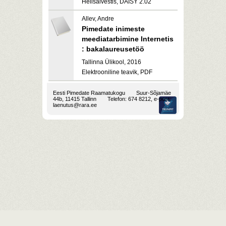
Helisalvestis, DAISY 2.02
Allev, Andre
Pimedate inimeste
meediatarbimine Internetis
: bakalaureusetöö
Tallinna Ülikool, 2016
Elektrooniline teavik, PDF
Eesti Pimedate Raamatukogu
Suur-Sõjamäe
44b, 11415 Tallinn
Telefon: 674 8212, e-post:
laenutus@rara.ee