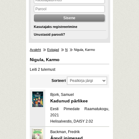
Kasutajaks registreerimine
Unustasid parooli?
Avaleht
Esitajad
N
Nigula, Karmo
Nigula, Karmo
Leiti 2 tulemust
Sorteeri
Bjork, Samuel
Kadunud pärlikee
Eesti Pimedate Raamatukogu,
2021
Helisalvestis, DAISY 2.02
Backman, Fredrik
Ärevil inimesed