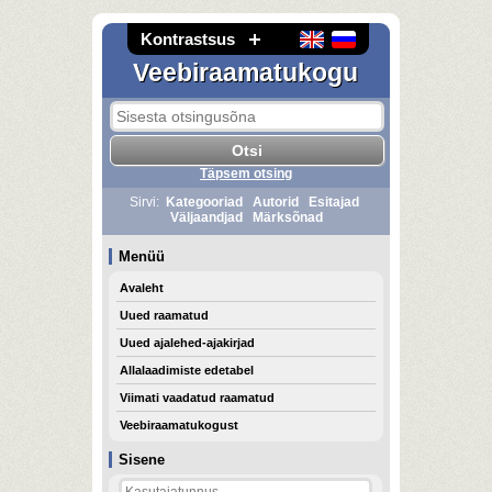
Kontrastsus
Veebiraamatukogu
Täpsem otsing
Sirvi:
Kategooriad
Autorid
Esitajad
Väljaandjad
Märksõnad
Menüü
Avaleht
Uued raamatud
Uued ajalehed-ajakirjad
Allalaadimiste edetabel
Viimati vaadatud raamatud
Veebiraamatukogust
Sisene