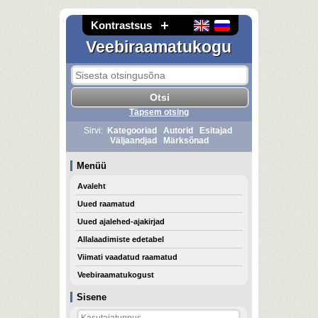
Kontrastsus
Veebiraamatukogu
Täpsem otsing
Sirvi:
Kategooriad
Autorid
Esitajad
Väljaandjad
Märksõnad
Menüü
Avaleht
Uued raamatud
Uued ajalehed-ajakirjad
Allalaadimiste edetabel
Viimati vaadatud raamatud
Veebiraamatukogust
Sisene