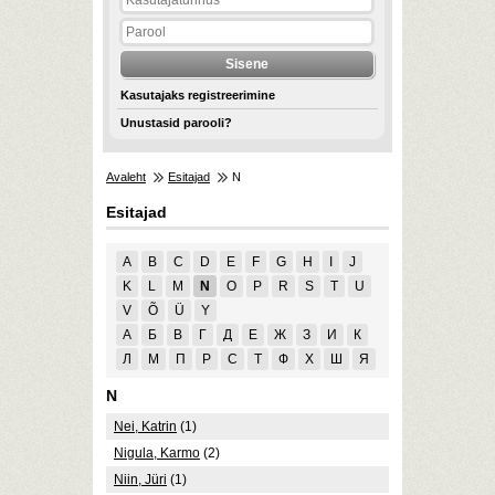
Kasutajaks registreerimine
Unustasid parooli?
Avaleht
Esitajad
N
Esitajad
A
B
C
D
E
F
G
H
I
J
K
L
M
N
O
P
R
S
T
U
V
Õ
Ü
Y
А
Б
В
Г
Д
Е
Ж
З
И
К
Л
М
П
Р
С
Т
Ф
Х
Ш
Я
N
Nei, Katrin
(1)
Nigula, Karmo
(2)
Niin, Jüri
(1)