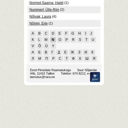
Normet-Saarna, Haldi
(1)
Nummert, Ülle-Riin
(2)
Nõlvak, Laura
(4)
Nõmm, Erle
(1)
A
B
C
D
E
F
G
H
I
J
K
L
M
N
O
P
R
S
T
U
V
Õ
Ü
Y
А
Б
В
Г
Д
Е
Ж
З
И
К
Л
М
П
Р
С
Т
Ф
Х
Ш
Я
Eesti Pimedate Raamatukogu
Suur-Sõjamäe
44b, 11415 Tallinn
Telefon: 674 8212, e-post:
laenutus@rara.ee