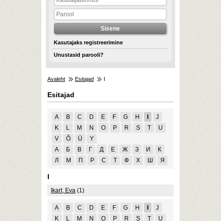
Kasutajaks registreerimine
Unustasid parooli?
Avaleht
Esitajad
I
Esitajad
A
B
C
D
E
F
G
H
I
J
K
L
M
N
O
P
R
S
T
U
V
Õ
Ü
Y
А
Б
В
Г
Д
Е
Ж
З
И
К
Л
М
П
Р
С
Т
Ф
Х
Ш
Я
I
Ikart, Eva
(1)
A
B
C
D
E
F
G
H
I
J
K
L
M
N
O
P
R
S
T
U