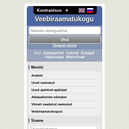
Kontrastsus
Veebiraamatukogu
Täpsem otsing
Sirvi:
Kategooriad
Autorid
Esitajad
Väljaandjad
Märksõnad
Menüü
Avaleht
Uued raamatud
Uued ajalehed-ajakirjad
Allalaadimiste edetabel
Viimati vaadatud raamatud
Veebiraamatukogust
Sisene