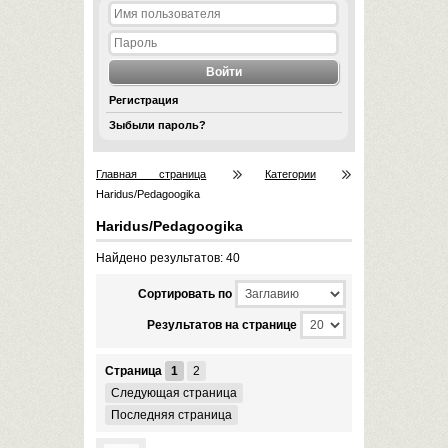
Регистрация
Зыбыли пароль?
Главная страница
Категории
Haridus/Pedagoogika
Haridus/Pedagoogika
Найдено результатов: 40
Cортировать по
Результатов на странице
Страница
1
2
Следующая страница
Последняя страница