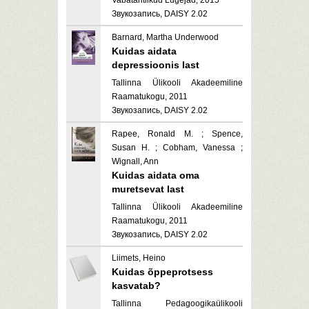
Vabatahtlikud Lugejad, 2015
Звукозапись, DAISY 2.02
Barnard, Martha Underwood
Kuidas aidata
depressioonis last
Tallinna Ülikooli Akadeemiline
Raamatukogu, 2011
Звукозапись, DAISY 2.02
Rapee, Ronald M. ; Spence,
Susan H. ; Cobham, Vanessa ;
Wignall, Ann
Kuidas aidata oma
muretsevat last
Tallinna Ülikooli Akadeemiline
Raamatukogu, 2011
Звукозапись, DAISY 2.02
Liimets, Heino
Kuidas õppeprotsess
kasvatab?
Tallinna Pedagoogikaülikooli