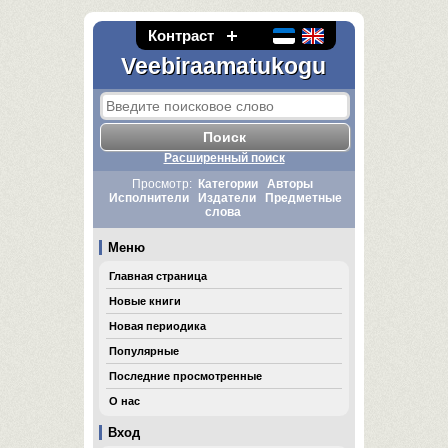
Контраст
Veebiraamatukogu
Расширенный поиск
Просмотр:
Категории
Авторы
Исполнители
Издатели
Предметные
слова
Меню
Главная страница
Новые книги
Новая периодика
Популярные
Последние просмотренные
О нас
Вход