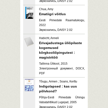
Звукозапись, DAISY 2.02
Chua, Amy
Ematiigri võitlus
Eesti Pimedate Raamatukogu,
2022
Звукозапись, DAISY 2.02
Habicht, Anneli
Erivajadustega üliõpilaste
kogemused
kõrgkooliõpingutest :
magistritöö
Tallinna Ülikool, 2015
Электронный документ, DOCX,
PDF
Tõugu, Armen ; Soans, Kerttu
Indigolapsed : kas uus
põlvkond?
Põhja-Eesti Pimedate Ühingu
Vabatahtlikud Lugejad, 2005
Звукозапись, DAISY 2.02