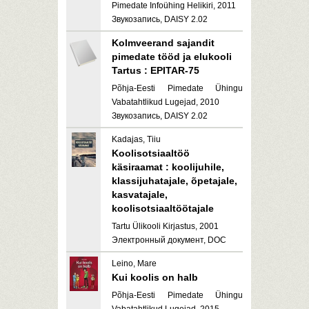
Pimedate Infoühing Helikiri, 2011
Звукозапись, DAISY 2.02
Kolmveerand sajandit
pimedate tööd ja elukooli
Tartus : EPITAR-75
Põhja-Eesti Pimedate Ühingu
Vabatahtlikud Lugejad, 2010
Звукозапись, DAISY 2.02
Kadajas, Tiiu
Koolisotsiaaltöö
käsiraamat : koolijuhile,
klassijuhatajale, õpetajale,
kasvatajale,
koolisotsiaaltöötajale
Tartu Ülikooli Kirjastus, 2001
Электронный документ, DOC
Leino, Mare
Kui koolis on halb
Põhja-Eesti Pimedate Ühingu