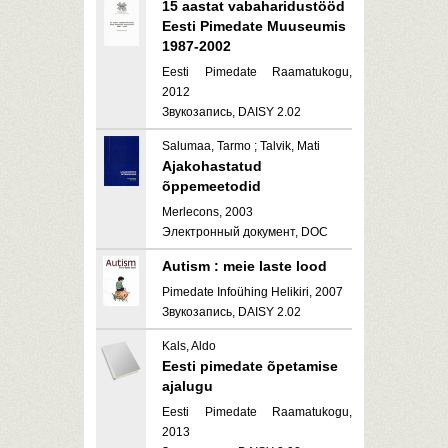
15 aastat vabaharidustööd
Eesti Pimedate Muuseumis
1987-2002
Eesti Pimedate Raamatukogu,
2012
Звукозапись, DAISY 2.02
Salumaa, Tarmo ; Talvik, Mati
Ajakohastatud
õppemeetodid
Merlecons, 2003
Электронный документ, DOC
Autism : meie laste lood
Pimedate Infoühing Helikiri, 2007
Звукозапись, DAISY 2.02
Kals, Aldo
Eesti pimedate õpetamise
ajalugu
Eesti Pimedate Raamatukogu,
2013