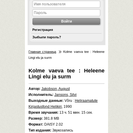
Регистрация
Зыбыли пароль?
Главная страница
Kolme vaeva tee : Heleene
Lingi elu ja surm
Kolme vaeva tee : Heleene
Lingi elu ja surm
Автор:
Jakobson, August
Исполнитель:
Jansons, Silvi
Выходные данные:
Võru :
Heliraamatute
Kirjastusfond Helikiri
, 1990
Время звучания:
13 ч. 51 мин. 15 сек.
Размер:
381.8 MB
Формат:
DAISY 2.02
Тип издания:
Звукозапись