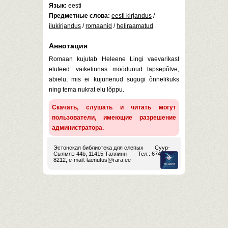
Язык:
eesti
Предметные слова:
eesti kirjandus
/
ilukirjandus
/
romaanid
/
heliraamatud
Аннотация
Romaan kujutab Heleene Lingi vaevarikast
eluteed: väikelinnas möödunud lapsepõlve,
abielu, mis ei kujunenud sugugi õnnelikuks
ning tema nukrat elu lõppu.
Скачать, слушать и читать могут
пользователи, имеющие разрешение
администратора.
Эстонская библиотека для слепых
Суур-
Сыямяэ 44b, 11415 Таллинн
Тел.: 674
8212, e-mail:
laenutus@rara.ee