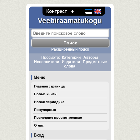
Контраст
Veebiraamatukogu
Расширенный поиск
Просмотр:
Категории
Авторы
Исполнители
Издатели
Предметные
слова
Меню
Главная страница
Новые книги
Новая периодика
Популярные
Последние просмотренные
О нас
Вход