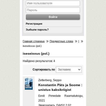
Регистрация
Зыбыли пароль?
Главная страница
Предметные слова
I
iseseisvus (pol.)
iseseisvus (pol.)
Найдено результатов: 4
Cортировать по
Zetterberg, Seppo
Konstantin Päts ja Soome :
unistus kaksikriigist
Eesti Pimedate Raamatukogu,
2021
Звукозапись, DAISY 2.02