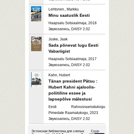
Lehtonen., Markku
Minu saatuslik Eesti
Haapsalu Sotsiaalmaja, 2018
Звукозапись, DAISY 2.02
Juske, Jaak
Sada põnevat lugu Eesti
Vabariigist
Haapsalu Sotsiaalmaja, 2017
Звукозапись, DAISY 2.02
Kahn, Hubert
Tänan president Pätsu :
Hubert Kahni ajaloolis-
poliitiline essee ja
lapsepõlve mälestusi
Eesti Rahvusraamatukogu
Pimedate Raamatukogu, 2023
Звукозапись, DAISY 2.02
Эстонская библиотека для слепых
Суур-