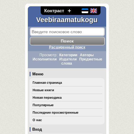
Контраст
Veebiraamatukogu
Расширенный поиск
Просмотр:
Категории
Авторы
Исполнители
Издатели
Предметные
слова
Меню
Главная страница
Новые книги
Новая периодика
Популярные
Последние просмотренные
О нас
Вход