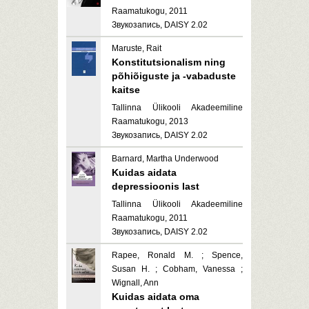
Raamatukogu, 2011
Звукозапись, DAISY 2.02
Maruste, Rait
Konstitutsionalism ning
põhiõiguste ja -vabaduste
kaitse
Tallinna Ülikooli Akadeemiline
Raamatukogu, 2013
Звукозапись, DAISY 2.02
Barnard, Martha Underwood
Kuidas aidata
depressioonis last
Tallinna Ülikooli Akadeemiline
Raamatukogu, 2011
Звукозапись, DAISY 2.02
Rapee, Ronald M. ; Spence,
Susan H. ; Cobham, Vanessa ;
Wignall, Ann
Kuidas aidata oma