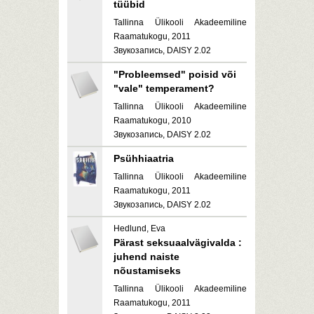
tüübid
Tallinna Ülikooli Akadeemiline
Raamatukogu, 2011
Звукозапись, DAISY 2.02
"Probleemsed" poisid või
"vale" temperament?
Tallinna Ülikooli Akadeemiline
Raamatukogu, 2010
Звукозапись, DAISY 2.02
Psühhiaatria
Tallinna Ülikooli Akadeemiline
Raamatukogu, 2011
Звукозапись, DAISY 2.02
Hedlund, Eva
Pärast seksuaalvägivalda :
juhend naiste
nõustamiseks
Tallinna Ülikooli Akadeemiline
Raamatukogu, 2011