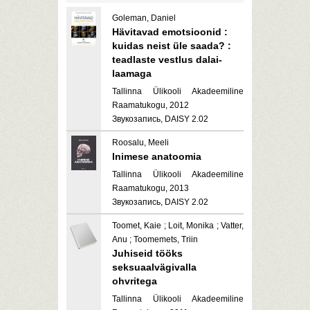
Goleman, Daniel
Hävitavad emotsioonid :
kuidas neist üle saada? :
teadlaste vestlus dalai-
laamaga
Tallinna Ülikooli Akadeemiline
Raamatukogu, 2012
Звукозапись, DAISY 2.02
Roosalu, Meeli
Inimese anatoomia
Tallinna Ülikooli Akadeemiline
Raamatukogu, 2013
Звукозапись, DAISY 2.02
Toomet, Kaie ; Loit, Monika ; Vatter,
Anu ; Toomemets, Triin
Juhiseid tööks
seksuaalvägivalla
ohvritega
Tallinna Ülikooli Akadeemiline