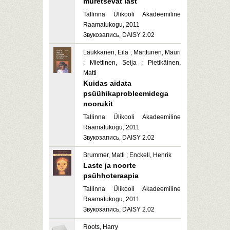
muretsevat last
Tallinna Ülikooli Akadeemiline
Raamatukogu, 2011
Звукозапись, DAISY 2.02
Laukkanen, Eila ; Marttunen, Mauri
; Miettinen, Seija ; Pietikäinen,
Matti
Kuidas aidata
psüühikaprobleemidega
noorukit
Tallinna Ülikooli Akadeemiline
Raamatukogu, 2011
Звукозапись, DAISY 2.02
Brummer, Matti ; Enckell, Henrik
Laste ja noorte
psühhoteraapia
Tallinna Ülikooli Akadeemiline
Raamatukogu, 2011
Звукозапись, DAISY 2.02
Roots, Harry