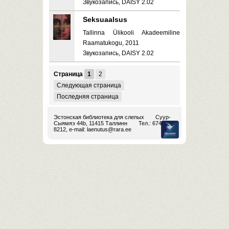
Звукозапись, DAISY 2.02
Seksuaalsus
Tallinna Ülikooli Akadeemiline
Raamatukogu, 2011
Звукозапись, DAISY 2.02
Страница
1
2
Следующая страница
Последняя страница
Эстонская библиотека для слепых
Суур-
Сыямяэ 44b, 11415 Таллинн
Тел.: 674
8212, e-mail:
laenutus@rara.ee