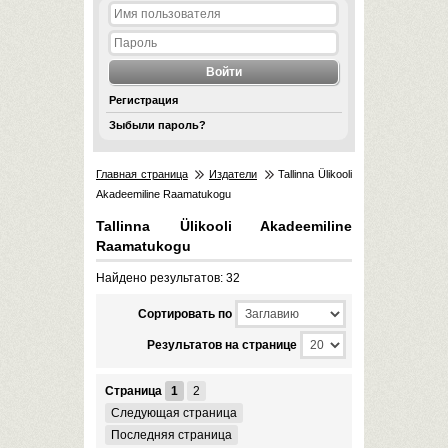
Регистрация
Зыбыли пароль?
Главная страница
Издатели
Tallinna Ülikooli
Akadeemiline Raamatukogu
Tallinna Ülikooli Akadeemiline
Raamatukogu
Найдено результатов: 32
Cортировать по
Результатов на странице
Страница
1
2
Следующая страница
Последняя страница