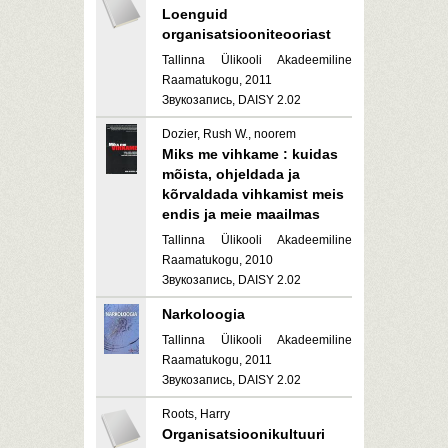
Loenguid
organisatsiooniteooriast
Tallinna Ülikooli Akadeemiline
Raamatukogu, 2011
Звукозапись, DAISY 2.02
Dozier, Rush W., noorem
Miks me vihkame : kuidas
mõista, ohjeldada ja
kõrvaldada vihkamist meis
endis ja meie maailmas
Tallinna Ülikooli Akadeemiline
Raamatukogu, 2010
Звукозапись, DAISY 2.02
Narkoloogia
Tallinna Ülikooli Akadeemiline
Raamatukogu, 2011
Звукозапись, DAISY 2.02
Roots, Harry
Organisatsioonikultuuri