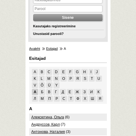
Kasutajaks registreerimine
Unustasid parooli?
Avaleht
Esitajad
А
Esitajad
A
B
C
D
E
F
G
H
I
J
K
L
M
N
O
P
R
S
T
U
V
Õ
Ü
Y
А
Б
В
Г
Д
Е
Ж
З
И
К
Л
М
П
Р
С
Т
Ф
Х
Ш
Я
А
Алексютина, Ольга
(6)
Андруссов, Карл
(7)
Антонова, Наталия
(3)