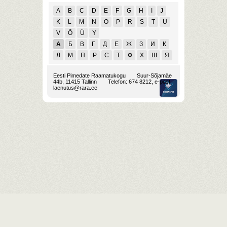
A
B
C
D
E
F
G
H
I
J
K
L
M
N
O
P
R
S
T
U
V
Õ
Ü
Y
А
Б
В
Г
Д
Е
Ж
З
И
К
Л
М
П
Р
С
Т
Ф
Х
Ш
Я
Eesti Pimedate Raamatukogu
Suur-Sõjamäe
44b, 11415 Tallinn
Telefon: 674 8212, e-post:
laenutus@rara.ee