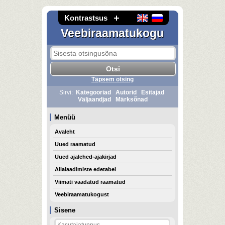
Kontrastsus
Veebiraamatukogu
Täpsem otsing
Sirvi:
Kategooriad
Autorid
Esitajad
Väljaandjad
Märksõnad
Menüü
Avaleht
Uued raamatud
Uued ajalehed-ajakirjad
Allalaadimiste edetabel
Viimati vaadatud raamatud
Veebiraamatukogust
Sisene