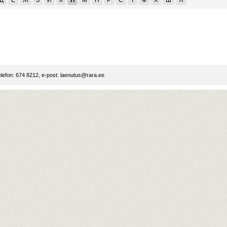
Д
Е
Ж
З
И
К
Л
М
П
Р
С
Т
Ф
Х
Ш
Я
lefon: 674 8212, e-post:
laenutus@rara.ee