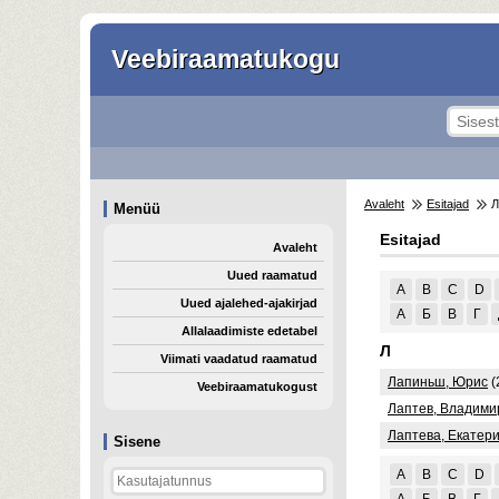
Veebiraamatukogu
Avaleht
Esitajad
Л
Menüü
Esitajad
Avaleht
Uued raamatud
A
B
C
D
Uued ajalehed-ajakirjad
А
Б
В
Г
Allalaadimiste edetabel
Л
Viimati vaadatud raamatud
Лапиньш, Юрис
(
Veebiraamatukogust
Лаптев, Владими
Лаптева, Екатер
Sisene
A
B
C
D