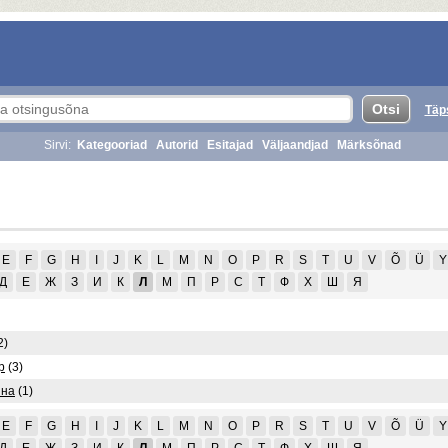
Täp
Sirvi:
Kategooriad
Autorid
Esitajad
Väljaandjad
Märksõnad
E
F
G
H
I
J
K
L
M
N
O
P
R
S
T
U
V
Õ
Ü
Y
Д
Е
Ж
З
И
К
Л
М
П
Р
С
Т
Ф
Х
Ш
Я
2)
р
(3)
ина
(1)
E
F
G
H
I
J
K
L
M
N
O
P
R
S
T
U
V
Õ
Ü
Y