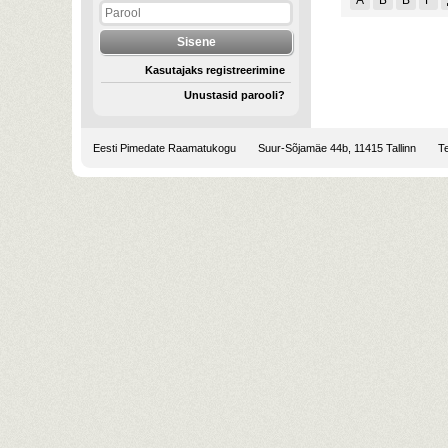
А
Б
В
Г
Kasutajaks registreerimine
Unustasid parooli?
Eesti Pimedate Raamatukogu
Suur-Sõjamäe 44b, 11415 Tallinn
Te