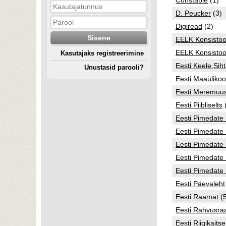
Constable
(1)
D. Peucker
(3)
Digiread
(2)
EELK Konsisto
EELK Konsistoor
Kasutajaks registreerimine
Eesti Keele Sih
Unustasid parooli?
Eesti Maaülikoo
Eesti Meremuus
Eesti Piibliselts
Eesti Pimedate 
Eesti Pimedate L
Eesti Pimedat
Eesti Pimedate
Eesti Pimedate 
Eesti Päevaleht
Eesti Raamat
(5
Eesti Rahvusr
Eesti Riigikait