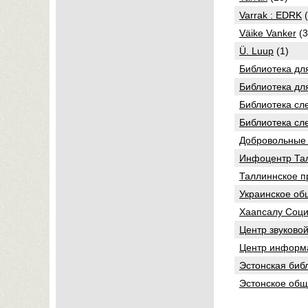
Varrak : EDRK
(
Väike Vanker
(3
Ü. Luup
(1)
Библиотека дл
Библиотека дл
Библиотека сл
Библиотека сл
Добровольные 
Инфоцентр Тал
Таллиннское п
Украинское об
Хаапсалу Соц
Центр звуково
Центр информа
Эстонская биб
Эстонское общ