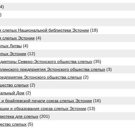
4)
)
я слепых Национальной библиотеки Эстонии
(18)
я слепых Эстонии
(4)
епых Литвы
(4)
епых Эстонии
(12)
дикторы Северо-Эстонского общества слепых
(35)
линского предприятия Эстонского общества слепых
(3)
редприятие Эстонского общества слепых
(2)
щество слепых
(2)
иальный Дом
(2)
й и брайлевской печати союза слепых Эстонии
(16)
ции и образования союза слепых Эстонии
(13)
лиотека для слепых
(201)
ество слепых
(5)