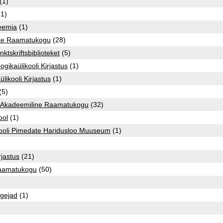
(1)
1)
eemia
(1)
te Raamatukogu
(28)
ktskriftsbiblioteket
(5)
gikaülikooli Kirjastus
(1)
ülikooli Kirjastus
(1)
(5)
li Akadeemiline Raamatukogu
(32)
ool
(1)
ooli Pimedate Haridusloo Muuseum
(1)
rjastus
(21)
 Raamatukogu
(50)
ugejad
(1)