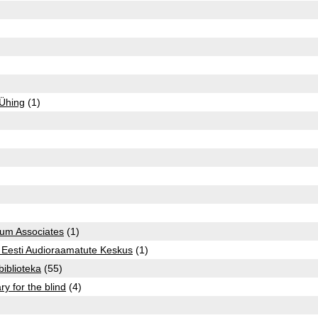
)
Ühing
(1)
um Associates
(1)
 Eesti Audioraamatute Keskus
(1)
biblioteka
(55)
ry for the blind
(4)