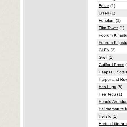
Epitar
(1)
Ersen
(1)
Ferielum
(1)
Film Tower
(1)
Foorum Kirjast
Foorum Kirjastu
GLEN
(2)
Greif
(1)
Guilford Press
(
Haapsalu Sotsi
Harper and Ro
Hea Lugu
(8)
Hea Tegu
(1)
Heaolu Arendu
Heliraamatute Ki
Helisild
(1)
Hortus Litterar