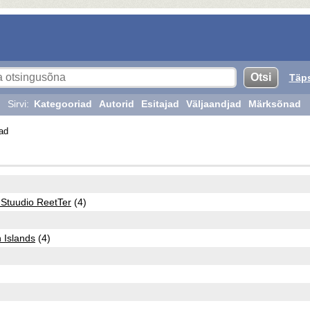
Täp
Sirvi:
Kategooriad
Autorid
Esitajad
Väljaandjad
Märksõnad
ad
e Stuudio ReetTer
(4)
 Islands
(4)