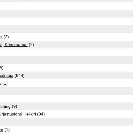
us
(2)
s, Krimiraamat
(2)
5)
aalmaja
(844)
w
(1)
sühing
(9)
rjastusfond Helikiri
(94)
um
(1)