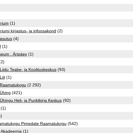
orium
(1)
iumi kirjastus- ja infoosakond
(2)
tasutus
(4)
l
(1)
eum : Äripäev
(1)
(2)
Liidu Teabe- ja Koolituskeskus
(93)
iit
(1)
e Raamatukogu
(2 292)
 Ühing
(421)
Ühingu Heli- ja Punktkirja Keskus
(92)
(1)
)
aamatukogu Pimedate Raamatukogu
(542)
se Akadeemia
(1)