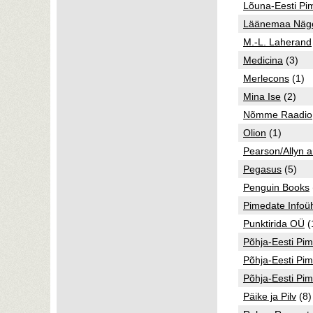
Lõuna-Eesti Pi
Läänemaa Näge
M.-L. Laherand
Medicina
(3)
Merlecons
(1)
Mina Ise
(2)
Nõmme Raadio
Olion
(1)
Pearson/Allyn 
Pegasus
(5)
Penguin Books
Pimedate Infoüh
Punktirida OÜ
(
Põhja-Eesti Pi
Põhja-Eesti Pim
Põhja-Eesti Pi
Päike ja Pilv
(8)