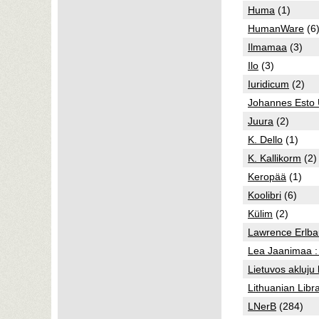
Huma
(1)
HumanWare
(6
Ilmamaa
(3)
Ilo
(3)
Iuridicum
(2)
Johannes Esto 
Juura
(2)
K. Dello
(1)
K. Kallikorm
(2)
Keropää
(1)
Koolibri
(6)
Külim
(2)
Lawrence Erlba
Lea Jaanimaa :
Lietuvos akluju 
Lithuanian Libra
LNerB
(284)