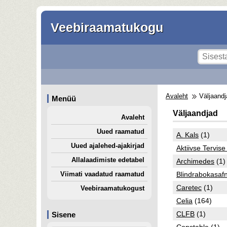
Veebiraamatukogu
Avaleht
Väljaandj
Menüü
Väljaandjad
Avaleht
Uued raamatud
A. Kals
(1)
Uued ajalehed-ajakirjad
Aktiivse Tervis
Allalaadimiste edetabel
Archimedes
(1)
Viimati vaadatud raamatud
Blindrabokasafn
Caretec
(1)
Veebiraamatukogust
Celia
(164)
CLFB
(1)
Sisene