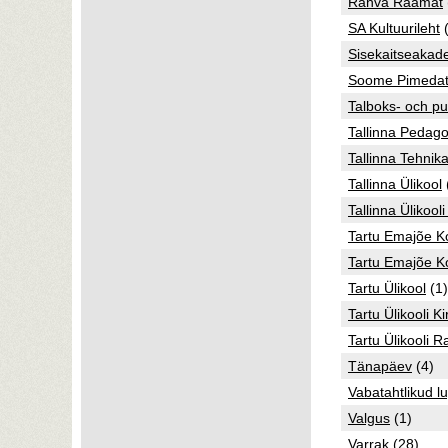
Rahva Raamat
SA Kultuurileht
(
Sisekaitseakad
Soome Pimeda
Talboks- och pun
Tallinna Pedagoo
Tallinna Tehnika
Tallinna Ülikool
Tallinna Ülikoo
Tartu Emajõe K
Tartu Emajõe K
Tartu Ülikool
(1)
Tartu Ülikooli Ki
Tartu Ülikooli
Tänapäev
(4)
Vabatahtlikud l
Valgus
(1)
Varrak
(28)