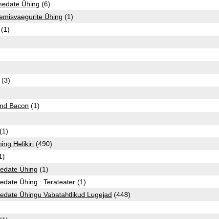
medate Ühing
(6)
misvaegurite Ühing
(1)
(1)
(3)
and Bacon
(1)
(1)
ing Helikiri
(490)
1)
medate Ühing
(1)
edate Ühing : Terateater
(1)
medate Ühingu Vabatahtlikud Lugejad
(448)